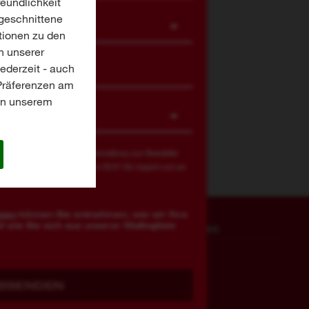
reundlichkeit
ugeschnittene
tionen zu den
n unserer
jederzeit - auch
-Präferenzen am
 in unserem
ie mit Milwaukee?
dingungen
zu. Mit der Anmeldung zum Newsletter
sung teil, die am 13.08.2026 um 00:01 Uhr beginnt und am
ngen
können Sie entnehmen, wie wir Ihre
 wie Sie sich aus unserer Mailingliste
PERSÖNLICHE
MILWAUKEE
SCHUTZAUSRÜSTUNG
Service
Augenschutz
Über uns
BSENDEN
Kopfschutz
Kontakt
Warnschutzkleidung