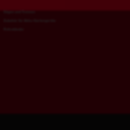
HD Boxen, Schaumstoffeinlagen und
Materialabtrag
Trolleys
Sägen und Trennen
Zubehör für Akku-Gartengeräte
Rohrständer