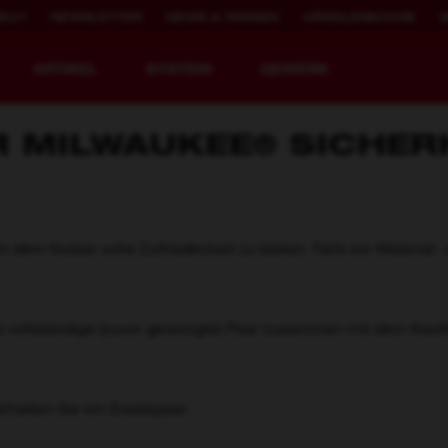
NEU?
NEWSLETTER
NEWS & WISSEN
HÄNDLERSUCHE
ARTIKEL
SYSTEM
GEWERK
R MILWAUKEE® SICHER
WERKZEUGE NEU
2.000X WIEDER
 dem Nutzer volle Zufriedenheit zu bieten. Falls ein Material-
DEFINIERT.
AUFLADBAR
MX FUEL™ Akku-Baugeräte
REDLITHIUM™ USB
s vollständige (zuvor gereinigte) Paar zusammen mit dem Kau
MX FUEL™ FORGE™
erhalten Sie ein Ersatzpaar.