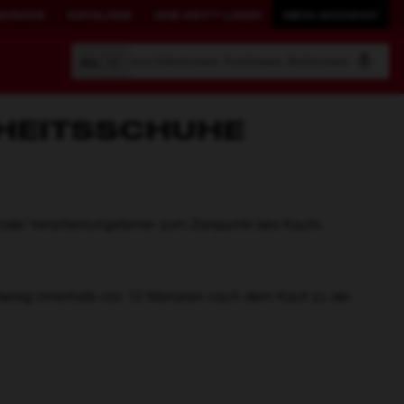
SERVICE
KATALOGE
ONE-KEY™ LOGIN
MEIN ACCOUNT
Suche nach Artikelnummer, Produktname, Modelnummer
Alle
HEITSSCHUHE
AUFBEWAHRUNGSLÖSUNGEN
PRODUKTIVITÄT
 oder Verarbeitungsfehler zum Zeitpunkt des Kaufs
NEU DEFINIERT.
PACKOUT™
ONE-KEY™ Überblick
fbeleg innerhalb von 12 Monaten nach dem Kauf zu der
Werkzeuge mit ONE-KEY™
ONE-KEY™ Login