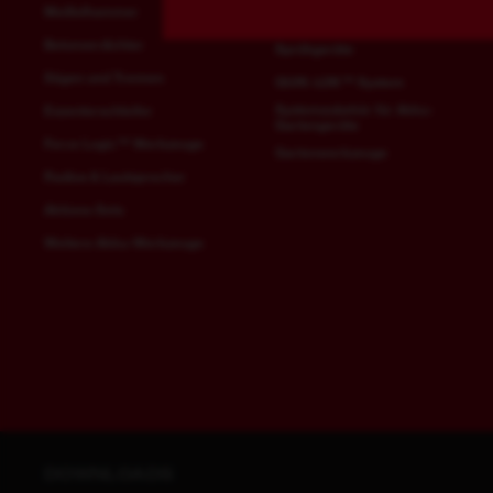
Boden-, Rasen- und
Meißelhammer
Geländepflege
Betonverdichter
Sprühgeräte
Sägen und Trennen
QUIK-LOK™ System
Systemzubehör für Akku-
Exzenterschleifer
Gartengeräte
Force Logic™ Werkzeuge
Gartenwerkzeuge
Radios & Lautsprecher
Aktions-Sets
Weitere Akku-Werkzeuge
DOWNLOADS