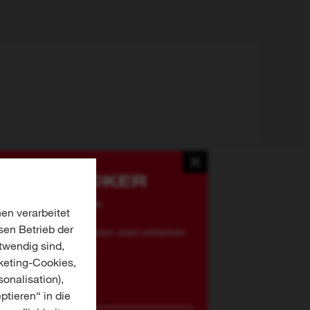
EE® STICKER
INNSPIEL
en verarbeitet
sen Betrieb der
sichern Sie sich die Chance, einen exklusiven
twendig sind,
® Sticker zu gewinnen.
keting-Cookies,
onalisation),
ptieren“ in die