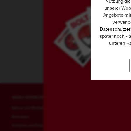
Nutzung dies
unserer Webs
Angebote mit
verwende
Datenschutzer
später noch - 
unteren Ra
AKKU-WERKZEUGE
AKKU-GARTENGERÄTE
Bohren und Meißeln
Rasenmähen
Befestigen
Sägen und Schneiden
Schleifen und Polieren
Trimmen und Säubern