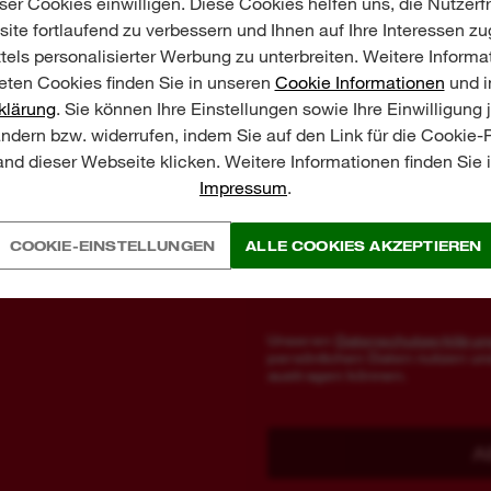
er Cookies einwilligen. Diese Cookies helfen uns, die Nutzerf
ite fortlaufend zu verbessern und Ihnen auf Ihre Interessen z
Branche/Gewerk auswählen
tels personalisierter Werbung zu unterbreiten. Weitere Informa
ten Cookies finden Sie in unseren
Cookie Informationen
und i
ZUBEHÖRFEHLER
klärung
. Sie können Ihre Einstellungen sowie Ihre Einwilligung 
Bei spezifischen Fehlern an Zubehörteilen (z. B.
ändern bzw. widerrufen, indem Sie auf den Link für die Cookie
Schnürsenkel, Verschluss) können sich Nutzer direkt an
nd dieser Webseite klicken. Weitere Informationen finden Sie
den Hersteller wenden.
In welcher Beziehung stehen S
Impressum
.
ZUM BOA® SUPPORT
Teilnahmebe
Ich stimme den
COOKIE-EINSTELLUNGEN
ALLE COOKIES AKZEPTIEREN
nehmen Sie automatisch an der Verlo
10.09.2026 um 23:59 Uhr endet.
Unseren
Datenschutzerkläru
persönlichen Daten nutzen und
ZUBEHÖR
WERKZEUGAUFBEWAHRUNG
austragen können.
Bohren
PACKOUT™
Meißeln
TOOLGUARD™ Werkstattwagen
A
Werkzeugtaschen, Rucksäcke und
Befestigen
Werkzeuggürtel