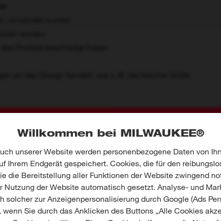
nn
en verwendet wurden
ommen wurden
r das Produkt beschädigt haben
n an das Design handelt, wie z. B. die falsche Größe
BEISPIELBILDER
MILWAUK
Willkommen bei MILWAUKEE®
GEW
uch unserer Website werden personenbezogene Daten von Ihn
f Ihrem Endgerät gespeichert. Cookies, die für den reibungslo
Füllen Sie das Formular aus und 
e die Bereitstellung aller Funktionen der Website zwingend no
MILWAUKEE
er Nutzung der Website automatisch gesetzt. Analyse- und Mar
ch solcher zur Anzeigenpersonalisierung durch Google (Ads Pers
, wenn Sie durch das Anklicken des Buttons „Alle Cookies akze