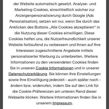
der Website automatisch gesetzt. Analyse- und
Marketing-Cookies, einschließlich solcher zur
Anzeigenpersonalisierung durch Google (Ads
Personalisation), setzen wir nur, wenn Sie durch das
(
2
)
(
1
)
Anklicken des Buttons „Alle Cookies akzeptieren“ in
M18™ AKKU-
M18™AKKU-
die Nutzung dieser Cookies einwilligen. Diese
BLECHSCHERE
BLECHSCHERE
Cookies helfen uns, die Nutzerfreundlichkeit unserer
JETZT ANSCHAUEN
JETZT ANSCHAUEN
Website fortlaufend zu verbessern und Ihnen auf Ihre
Interessen zugeschnittene Angebote mittels
personalisierter Werbung zu unterbreiten. Weitere
M12 FJS
Informationen zu den verwendeten Cookies finden
Sie in unseren
Cookie Informationen
und in unserer
Datenschutzerklärung
. Sie können Ihre Einstellungen
sowie Ihre Einwilligung jederzeit - auch später noch -
ändern bzw. widerrufen, indem Sie auf den Link für
die Cookie-Präferenzen am unteren Rand dieser
Webseite klicken. Weitere Informationen finden Sie in
unserem
Impressum
.