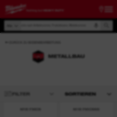
Suche nach Artikelnummer, Produktname, Modelnummer
Alle
Suche nach Artikelnummer, Produktname, Modelnummer
Alle
ZURÜCK ZU BODENBEARBEITUNG
METALLBAU
FILTER
SORTIEREN
M18 FMCS
M18 FMCS66