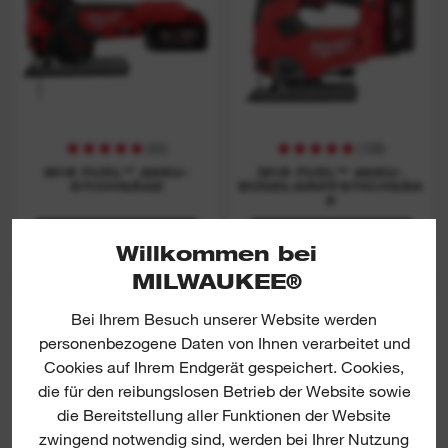
(
82
)
(
108
)
M18 FUEL™ AKKU-
M18 FUEL™ AKKU-
STICHSÄGE
BÜGELGRIFFSTICHSÄG
E
JETZT ANSCHAUEN
JETZT ANSCHAUEN
Willkommen bei
MILWAUKEE®
M18 BMS20
M18 BMS12
Bei Ihrem Besuch unserer Website werden
personenbezogene Daten von Ihnen verarbeitet und
Cookies auf Ihrem Endgerät gespeichert. Cookies,
die für den reibungslosen Betrieb der Website sowie
die Bereitstellung aller Funktionen der Website
zwingend notwendig sind, werden bei Ihrer Nutzung