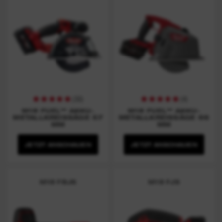
(
30
)
(
4
)
M18 FUEL™ AKKU-
M18 FUEL™ AKKU-
METALLKREISSÄGE 57
METALLKREISSÄGE 66
MM
MM
JETZT ANSCHAUEN
JETZT ANSCHAUEN
M18 FBJS
M18 FJS