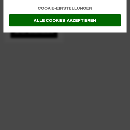
COOKIE-EINSTELLUNGEN
(
23
)
M12 FUEL™ AKKU-
ALLE COOKIES AKZEPTIEREN
STICHSÄGE
JETZT ANSCHAUEN