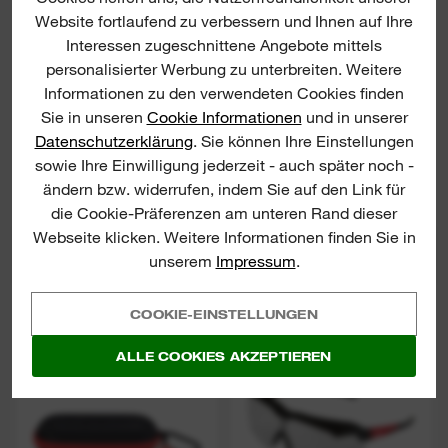
Website fortlaufend zu verbessern und Ihnen auf Ihre
Interessen zugeschnittene Angebote mittels
personalisierter Werbung zu unterbreiten. Weitere
+
2
(
2
)
Informationen zu den verwendeten Cookies finden
(
3
)
Sie in unseren
Cookie Informationen
und in unserer
KORREKTIONSSCHUTZ
BRILLEN
SCHUTZBRILLE
Datenschutzerklärung
. Sie können Ihre Einstellungen
KRATZFEST
sowie Ihre Einwilligung jederzeit - auch später noch -
ändern bzw. widerrufen, indem Sie auf den Link für
JETZT ANSCHAUEN
JETZT ANSCHAUEN
die Cookie-Präferenzen am unteren Rand dieser
Webseite klicken. Weitere Informationen finden Sie in
Vergleichen
Vergleichen
unserem
Impressum
.
Hard Case Safety
Over The Glasses
COOKIE-EINSTELLUNGEN
Glasses
ALLE COOKIES AKZEPTIEREN