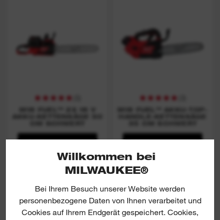
(
5
)
(
3
)
M18 FUEL™ 2X 18 V
M18 FUEL™ AKKU-TOP-
AKKU-KETTENSÄGE 50
HANDLE-KETTENSÄGE
CM SCHWERT
35 CM SCHWERT
JETZT ANSCHAUEN
JETZT ANSCHAUEN
Willkommen bei
MILWAUKEE®
M18 FCHS
M18 FCHSC
Bei Ihrem Besuch unserer Website werden
personenbezogene Daten von Ihnen verarbeitet und
Cookies auf Ihrem Endgerät gespeichert. Cookies,