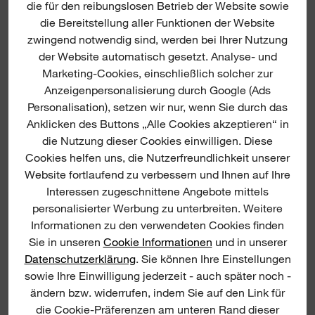
die für den reibungslosen Betrieb der Website sowie
die Bereitstellung aller Funktionen der Website
zwingend notwendig sind, werden bei Ihrer Nutzung
der Website automatisch gesetzt. Analyse- und
Marketing-Cookies, einschließlich solcher zur
Anzeigenpersonalisierung durch Google (Ads
(
58
)
(
11
)
Personalisation), setzen wir nur, wenn Sie durch das
M18 FUEL™ AKKU-
M18 FUEL™ AKKU-
Anklicken des Buttons „Alle Cookies akzeptieren“ in
KETTENSÄGE 40-CM-
KETTENSÄGE 30-CM-
die Nutzung dieser Cookies einwilligen. Diese
SCHWERT
SCHWERT
Cookies helfen uns, die Nutzerfreundlichkeit unserer
JETZT ANSCHAUEN
JETZT ANSCHAUEN
Website fortlaufend zu verbessern und Ihnen auf Ihre
Interessen zugeschnittene Angebote mittels
personalisierter Werbung zu unterbreiten. Weitere
Informationen zu den verwendeten Cookies finden
Sie in unseren
Cookie Informationen
und in unserer
Datenschutzerklärung
. Sie können Ihre Einstellungen
sowie Ihre Einwilligung jederzeit - auch später noch -
ändern bzw. widerrufen, indem Sie auf den Link für
die Cookie-Präferenzen am unteren Rand dieser