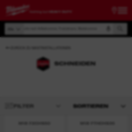
Suche nach Artikelnummer, Produktname, Modelnummer
Alle
Suche nach Artikelnummer, Produktname, Modelnummer
Alle
ZURÜCK ZU MASTINSTALLATIONEN
SCHNEIDEN
FILTER
SORTIEREN
M18 F2CHS50
M18 FTHCHS35