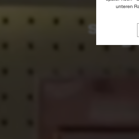
unteren Ra
AK
SOLA
E