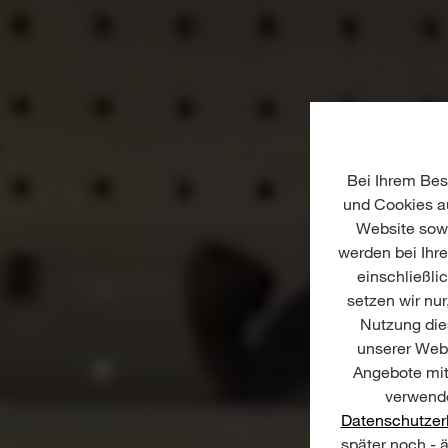
Bei Ihrem Bes
und Cookies au
Website sowi
werden bei Ihr
einschließli
setzen wir nur
Nutzung dies
unserer Webs
Angebote mit
verwende
Datenschutzer
später noch - 