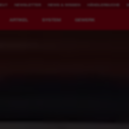
NEU?
NEWSLETTER
NEWS & WISSEN
HÄNDLERSUCHE
ARTIKEL
SYSTEM
GEWERK
WERKZEUGE NEU
2.000X WIEDER
DEFINIERT.
AUFLADBAR
MX FUEL™ Akku-Baugeräte
REDLITHIUM™ USB
MX FUEL™ FORGE™