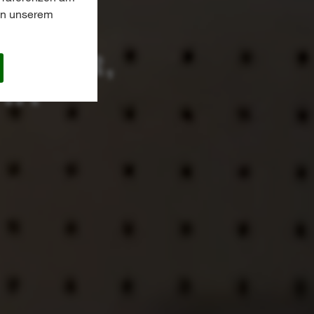
 in unserem
FÜR
ÄDER,
HR