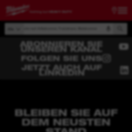
Suche nach Artikelnummer, Produktname, Modelnummer
Alle
Suche nach Artikelnummer, Produktname, Modelnummer
Alle
ABONNIEREN SIE
UNSEREN KANAL
FOLGEN SIE UNS
JETZT AUCH AUF
LINKEDIN
BLEIBEN SIE AUF
DEM NEUSTEN
STAND