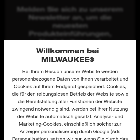
Melden Sie sich zu unserem
Newsletter an, um die
neuesten
Produkteinführungen,
Neuigkeiten und
Gewinnchancen von
Willkommen bei
MILWAUKEE® direkt per E-
MILWAUKEE®
Mail zu erhalten!
Bei Ihrem Besuch unserer Website werden
personenbezogene Daten von Ihnen verarbeitet und
Cookies auf Ihrem Endgerät gespeichert. Cookies,
die für den reibungslosen Betrieb der Website sowie
die Bereitstellung aller Funktionen der Website
zwingend notwendig sind, werden bei Ihrer Nutzung
der Website automatisch gesetzt. Analyse- und
Marketing-Cookies, einschließlich solcher zur
Anzeigenpersonalisierung durch Google (Ads
Personalisation), setzen wir nur, wenn Sie durch das