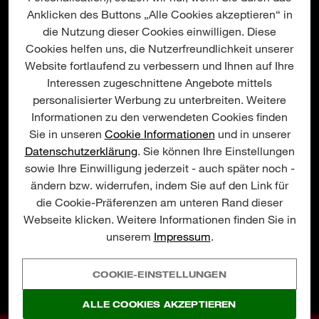
Anklicken des Buttons „Alle Cookies akzeptieren“ in
die Nutzung dieser Cookies einwilligen. Diese
Cookies helfen uns, die Nutzerfreundlichkeit unserer
Branche/Gewerk auswählen
Website fortlaufend zu verbessern und Ihnen auf Ihre
Interessen zugeschnittene Angebote mittels
personalisierter Werbung zu unterbreiten. Weitere
Informationen zu den verwendeten Cookies finden
In welcher Beziehung stehen Sie mit Milwaukee?
Sie in unseren
Cookie Informationen
und in unserer
Datenschutzerklärung
. Sie können Ihre Einstellungen
sowie Ihre Einwilligung jederzeit - auch später noch -
Datenschutzerklärungen
Unseren
können Sie entnehmen, wie wir
ändern bzw. widerrufen, indem Sie auf den Link für
Ihre persönlichen Daten nutzen und wie Sie sich aus unserer Mailingliste
austragen können.
die Cookie-Präferenzen am unteren Rand dieser
Webseite klicken. Weitere Informationen finden Sie in
unserem
Impressum
.
JETZT ANMELDEN
COOKIE-EINSTELLUNGEN
ALLE COOKIES AKZEPTIEREN