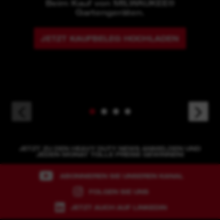
Beim Kauf von MILWAUKEE®
Gartengeräten.
JETZT KAUFBELEG HOCHLADEN
JETZT ZU DEN HEAVY DUTY NEWS ANMELDEN UND
JEDEN MONAT TOLLE PREISE GEWINNEN!
ABONNIEREN SIE UNSEREN KANAL
FOLGEN SIE UNS
JETZT AUCH AUF LINKEDIN