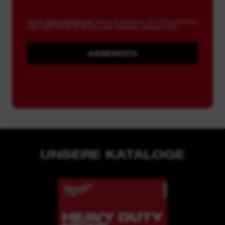
Unseren
Datenschutzerklärungen
können Sie entnehmen, wie wir Ihre persönlichen
Daten nutzen und wie Sie sich aus unserer Mailingliste austragen können.
ABSENDEN
UNSERE KATALOGE