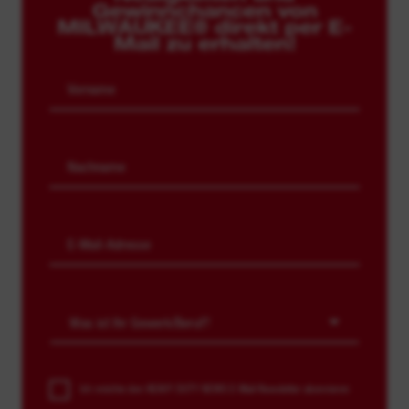
Gewinnchancen von
MILWAUKEE® direkt per E-
Mail zu erhalten!
Was ist Ihr Gewerk/Beruf?
Ich möchte den HEAVY DUTY NEWS E-Mail-Newsletter abonnieren