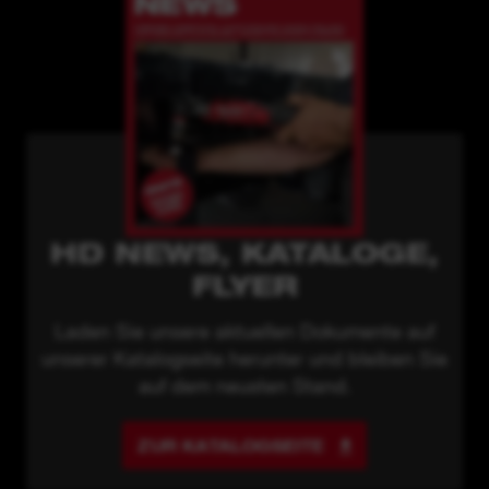
HD NEWS, KATALOGE,
FLYER
Laden Sie unsere aktuellen Dokumente auf
unserer Katalogseite herunter und bleiben Sie
auf dem neusten Stand.
ZUR KATALOGSEITE