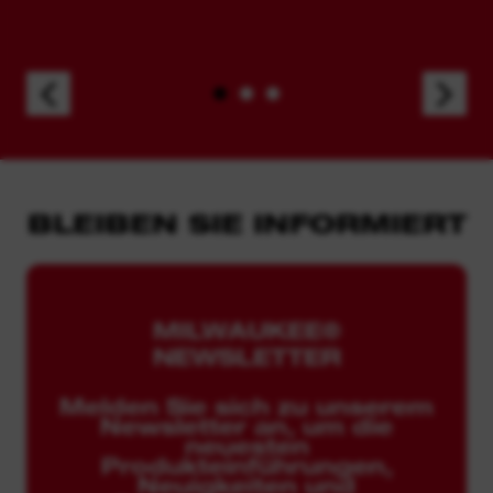
BLEIBEN SIE INFORMIERT
MILWAUKEE®
NEWSLETTER
Melden Sie sich zu unserem
Newsletter an, um die
neuesten
Produkteinführungen,
Neuigkeiten und