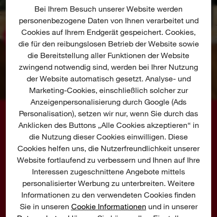
Bei Ihrem Besuch unserer Website werden
personenbezogene Daten von Ihnen verarbeitet und
Cookies auf Ihrem Endgerät gespeichert. Cookies,
die für den reibungslosen Betrieb der Website sowie
die Bereitstellung aller Funktionen der Website
zwingend notwendig sind, werden bei Ihrer Nutzung
der Website automatisch gesetzt. Analyse- und
Marketing-Cookies, einschließlich solcher zur
Anzeigenpersonalisierung durch Google (Ads
Personalisation), setzen wir nur, wenn Sie durch das
GRATIS Akkus beim Kauf
Anklicken des Buttons „Alle Cookies akzeptieren“ in
von MILWAUKEE®
die Nutzung dieser Cookies einwilligen. Diese
Gartengeräten sichern
Cookies helfen uns, die Nutzerfreundlichkeit unserer
Kaufen Sie MILWAUKEE® Akku-Gartengeräte,
Website fortlaufend zu verbessern und Ihnen auf Ihre
Gartenwerkzeuge und Systemzubehör beim
Interessen zugeschnittene Angebote mittels
autorisierten Fachhändler und sichern Sie sich
personalisierter Werbung zu unterbreiten. Weitere
Informationen zu den verwendeten Cookies finden
GRATIS FORGE™ Akkus: ab 599 € erhalten Sie
Sie in unseren
Cookie Informationen
und in unserer
1x Akku gratis, ab 1.099 € gibt es 2x Akkus