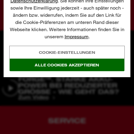
Datenschutzerklärung
. Sie können Ihre Einstellungen
gratis.
sowie Ihre Einwilligung jederzeit - auch später noch -
ändern bzw. widerrufen, indem Sie auf den Link für
ZUR GARTEN-PRÄMIENAKTION
die Cookie-Präferenzen am unteren Rand dieser
Webseite klicken. Weitere Informationen finden Sie in
unserem
Impressum
.
COOKIE-EINSTELLUNGEN
ALLE COOKIES AKZEPTIEREN
FORGE™. STARKE AKKU-
POWER BEI REDUZIERTER
GRÖSSE - WIE GEHT DAS?
Zum Video
SERVICE