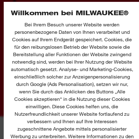
Willkommen bei MILWAUKEE®
2
E-MAIL BESTÄTIGEN
Bei Ihrem Besuch unserer Website werden
Schauen Sie auch in Ihrem Spamordner.
personenbezogene Daten von Ihnen verarbeitet und
Cookies auf Ihrem Endgerät gespeichert. Cookies, die
für den reibungslosen Betrieb der Website sowie die
Bereitstellung aller Funktionen der Website zwingend
3
notwendig sind, werden bei Ihrer Nutzung der Website
WHITEPAPER
automatisch gesetzt. Analyse- und Marketing-Cookies,
DOWNLOADEN
einschließlich solcher zur Anzeigenpersonalisierung
Profitieren Sie von unserem Wissen.
durch Google (Ads Personalisation), setzen wir nur,
wenn Sie durch das Anklicken des Buttons „Alle
Cookies akzeptieren“ in die Nutzung dieser Cookies
einwilligen. Diese Cookies helfen uns, die
Nutzerfreundlichkeit unserer Website fortlaufend zu
verbessern und Ihnen auf Ihre Interessen
zugeschnittene Angebote mittels personalisierter
MILWAUKEE® WHITEPAPER
Werbung zu unterbreiten. Weitere Informationen zu den
ZUM DOWNLOAD