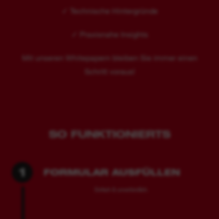
✓ Technische Hintergründe
✓ Praxisnahe Insights
Mit unseren Whitepapern bleiben Sie immer einen
Schritt voraus!
SO FUNKTIONIERTS
1
FORMULAR AUSFÜLLEN
Einfach & unverbindlich.