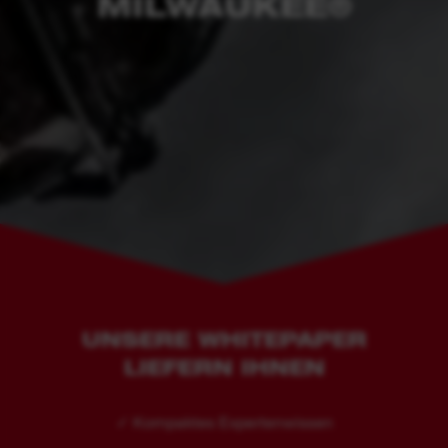
MILWAUKEE®
UNSERE WHITEPAPER
LIEFERN IHNEN
✓ Kompaktes Expertenwissen