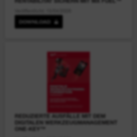
RENTABILITÄT SICHERN MIT MX FUEL™
Veröffentlicht: 15/04/2026
DOWNLOAD
REDUZIERTE AUSFÄLLE MIT DEM
DIGITALEN WERKZEUGMANAGEMENT
ONE-KEY™