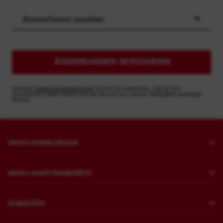
Branche/Gewerk auswählen
ÄNDERUNGEN SPEICHERN
Unseren
Datenschutzerklärungen
können Sie entnehmen, wie wir Ihre
persönlichen Daten nutzen und wie Sie sich aus unserer Mailingliste austragen
können.
AKKU-WERKZEUGE
Bohren und Meißeln
AKKU-GARTENGERÄTE
Befestigen
Rasenmähen
Schleifen und Polieren
ZUBEHÖR
Sägen und Schneiden
Meißelhammer