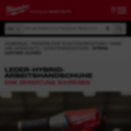
Suche nach Artikelnummer, Produktname, Modelnummer
Alle
Suche nach Artikelnummer, Produktname, Modelnummer
Alle
HOMEPAGE
PERSÖNLICHE SCHUTZAUSRÜSTUNG
HAND-
UND ARMSCHUTZ
SCHUTZHANDSCHUHE
HYBRID
LEATHER GLOVES
LEDER-HYBRID-
ARBEITSHANDSCHUHE
EINE BEWERTUNG SCHREIBEN