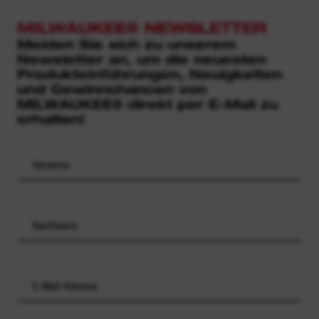
MILWAUKEE® NEWSLETTER
Melden Sie sich zu unserem
Newsletter an, um die neuesten
Produkteinführungen, Neuigkeiten
und Gewinnchancen von
MILWAUKEE® direkt per E-Mail zu
erhalten!