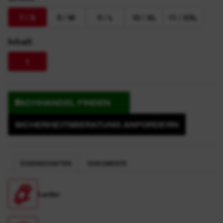
7 / S
8 / M
9 / L
10 / XL
11 / XXL
Inhalt
1
FACHHANDEL FINDEN
SICHERHEITSBERATUNG ANFORDERN
EIGENSCHAFTEN
DOKUMENTE
Leder