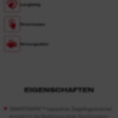
Langlebig
Smartswipe
Atmungsaktiv
EIGENSCHAFTEN
SMARTSWIPE™ kapazitiver Zeigefingerknöchel
ermöglicht die Bedienung eines Touchscreens,