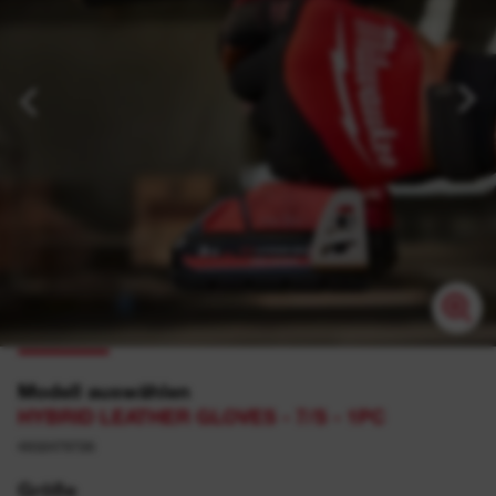
Modell auswählen
HYBRID LEATHER GLOVES - 7/S - 1PC
4932479726
Größe