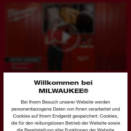
Share
Willkommen bei
MILWAUKEE®
Bei Ihrem Besuch unserer Website werden
personenbezogene Daten von Ihnen verarbeitet und
TEIL DES MILWAUKEE® PSA
Cookies auf Ihrem Endgerät gespeichert. Cookies,
SORTIMENTS
die für den reibungslosen Betrieb der Website sowie
die Bereitstellung aller Funktionen der Website