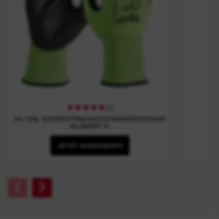
(
4
)
HI-VIS SCHNITTSCHUTZHANDSCHUHE
KLASSE C
JETZT ANSCHAUEN