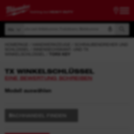
Suche nach Artikelnummer, Produktname, Modelnummer
Alle
Suche nach Artikelnummer, Produktname, Modelnummer
Alle
HOMEPAGE
HANDWERKZEUGE
SCHRAUBENDREHER UND
SCHLÜSSEL
INNENSECHSKANT- UND TX
WINKELSCHLÜSSEL
TORX KEY
TX WINKELSCHLÜSSEL
EINE BEWERTUNG SCHREIBEN
Modell auswählen
FACHHANDEL FINDEN