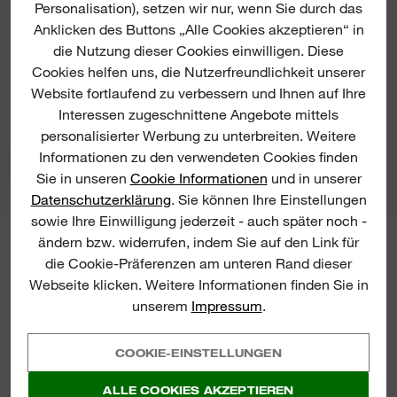
Personalisation), setzen wir nur, wenn Sie durch das
Anklicken des Buttons „Alle Cookies akzeptieren“ in
die Nutzung dieser Cookies einwilligen. Diese
INNENSECHSKANTSCHLÜSSEL SET
Cookies helfen uns, die Nutzerfreundlichkeit unserer
JETZT ANSCHAUEN
Website fortlaufend zu verbessern und Ihnen auf Ihre
Interessen zugeschnittene Angebote mittels
personalisierter Werbung zu unterbreiten. Weitere
Informationen zu den verwendeten Cookies finden
Sie in unseren
Cookie Informationen
und in unserer
Datenschutzerklärung
. Sie können Ihre Einstellungen
sowie Ihre Einwilligung jederzeit - auch später noch -
ändern bzw. widerrufen, indem Sie auf den Link für
MILWAUKEE® NEWSLETTER
die Cookie-Präferenzen am unteren Rand dieser
Melden Sie sich zu unserem
Webseite klicken. Weitere Informationen finden Sie in
Newsletter an, um die neuesten
unserem
Impressum
.
Produkteinführungen, Neuigkeiten
und Gewinnchancen von
MILWAUKEE® direkt per E-Mail zu
COOKIE-EINSTELLUNGEN
erhalten!
ALLE COOKIES AKZEPTIEREN