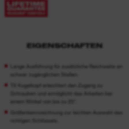
EIGENSCHAFTEN
Lange Ausführung für zusätzliche Reichweite an
schwer zugänglichen Stellen.
TX Kugelkopf erleichtert den Zugang zu
Schrauben und ermöglicht das Arbeiten bei
einem Winkel von bis zu 25°.
Größenkennzeichnung zur leichten Auswahl des
richtigen Schlüssels.