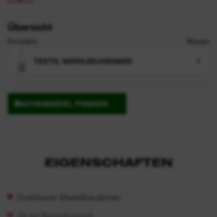
Übersicht
Produkte
Menge
TEXTIL WERKZEUGEIMER
1
FACHHANDEL FINDEN
EIGENSCHAFTEN
Drehbarer Metallkarabiner.
34 kg Belastbarkeit.