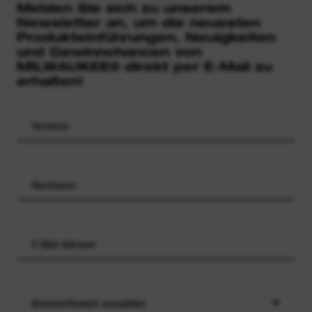
Melden Sie sich zu unserem
Newsletter an, um die neuesten
Produkteinführungen, Neuigkeiten
und Gewinnchancen von
MILWAUKEE® direkt per E-Mail zu
erhalten!
Branche/Gewerk auswählen