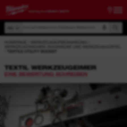
Suche nach Artikelnummer, Produktname, Modelnummer
Alle
Suche nach Artikelnummer, Produktname, Modelnummer
Alle
HOMEPAGE
WERKZEUGAUFBEWAHRUNG
WERKZEUGTASCHEN, RUCKSÄCKE UND WERKZEUGGÜRTEL
TEXTILE UTILITY BUCKET
TEXTIL WERKZEUGEIMER
EINE BEWERTUNG SCHREIBEN