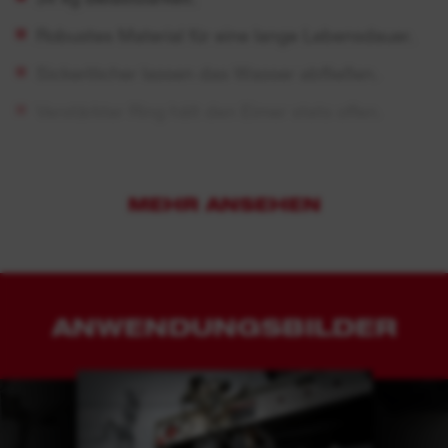
Robustes Material für eine lange Lebensdauer.
Sickerlöcher lassen das Wasser abfließen.
Verstärkter Ring hält den Eimer stets offen.
MEHR ANSEHEN
ANWENDUNGSBILDER