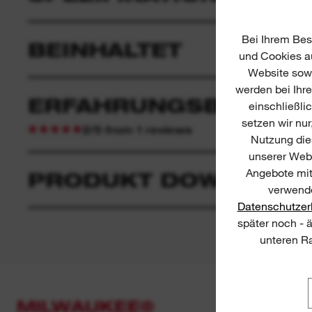
Bei Ihrem Bes
BEINHALTET
und Cookies au
Website sowi
werden bei Ihr
ERFAHRUNGSBERICHT
einschließli
setzen wir nur
2/5 from 1 reviews
Nutzung dies
unserer Webs
Angebote mit
PRODUKT DOWNLOAD
verwende
Datenschutzer
später noch - 
unteren Ra
MILWAUKEE®