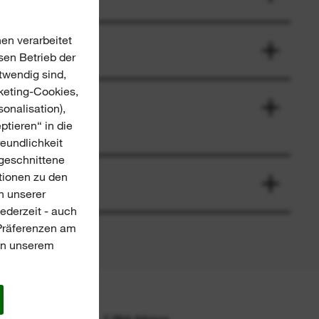
en verarbeitet
sen Betrieb der
twendig sind,
keting-Cookies,
onalisation),
ptieren“ in die
reundlichkeit
ugeschnittene
tionen zu den
n unserer
jederzeit - auch
-Präferenzen am
 in unserem