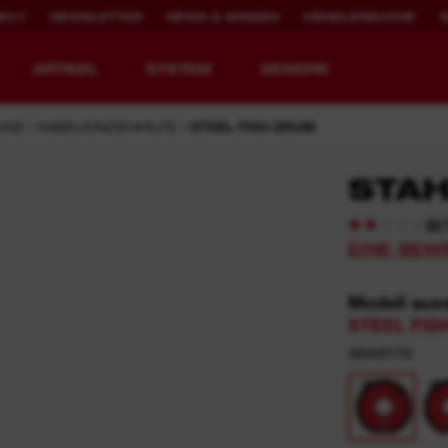
NEU?
NEWSLETTER
NEWS & WISSEN
HÄNDLERSUCHE
ARTIKEL
SYSTEM
GEWERK
UGE
KABELEINZIEHHILFE
STEEL FISH DRUM
STA
(
2
WERKZEUGE NEU
2.000X WIEDER
EINE BEW
DEFINIERT.
AUFLADBAR
Modell aus
MX FUEL™ Akku-Baugeräte
REDLITHIUM™ USB
STEEL FIS
MX FUEL™ FORGE™
48445176