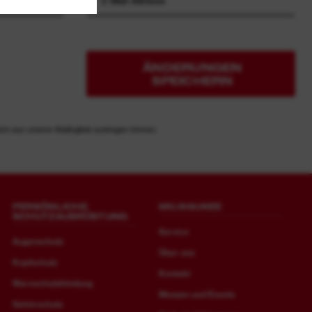
ÄNDERUNGEN
SPEICHERN
ich aus unserer Mailingliste austragen können.
PERSÖNLICHE
MILWAUKEE
SCHUTZAUSRÜSTUNG
Service
Augenschutz
Über uns
Kopfschutz
Kontakt
Warnschutzkleidung
Messen und Events
Gehörschutz