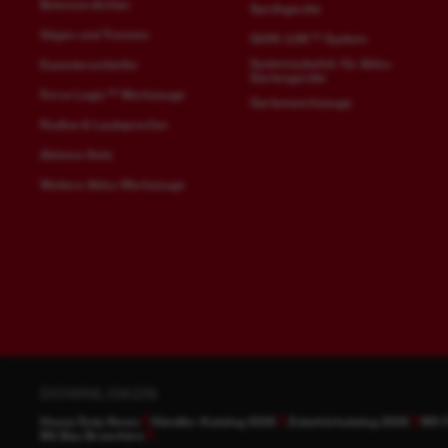
Betonverdichter
Sprühgeräte
Sägen und Trennen
QUIK-LOK™ System
Systemzubehör für Akku-
Exzenterschleifer
Gartengeräte
Force Logic™ Werkzeuge
Gartenwerkzeuge
Radios & Lautsprecher
Aktions-Sets
Weitere Akku-Werkzeuge
DOWNLOADS
Heavy Duty News
Händler-Katalog 2026
Zubehörkatalog 2026
MX 
BG Bau Broschüre