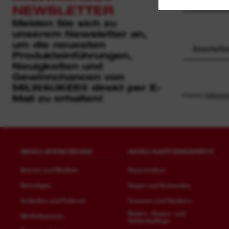
NEWSLETTER
Melden Sie sich zu
unserem Newsletter an,
um die neuesten
Branche/Ge
Produkteinführungen,
Neuigkeiten und
Gewinnchancen von
MILWAUKEE® direkt per E-
Unseren
Datensch
Mail zu erhalten!
AKKU-WERKZEUGE
AKKU-GARTENGERÄTE
Bohren und Meißeln
Rasenmähen
Befestigen
Sägen und Schneiden
Schleifen und Polieren
Trimmen und Säubern
Boden-, Rasen- und
Meißelhammer
Geländepflege