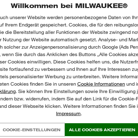
Willkommen bei MILWAUKEE®
uch unserer Website werden personenbezogene Daten von Ihn
f Ihrem Endgerät gespeichert. Cookies, die für den reibungslo
e die Bereitstellung aller Funktionen der Website zwingend no
er Nutzung der Website automatisch gesetzt. Analyse- und Mar
E & BEWERTUNGEN
ch solcher zur Anzeigenpersonalisierung durch Google (Ads Pers
, wenn Sie durch das Anklicken des Buttons „Alle Cookies akze
er Cookies einwilligen. Diese Cookies helfen uns, die Nutzerf
ite fortlaufend zu verbessern und Ihnen auf Ihre Interessen z
tels personalisierter Werbung zu unterbreiten. Weitere Informa
S
ten Cookies finden Sie in unseren
Cookie Informationen
und i
klärung
. Sie können Ihre Einstellungen sowie Ihre Einwilligung 
ändern bzw. widerrufen, indem Sie auf den Link für die Cookie
nd dieser Webseite klicken. Weitere Informationen finden Sie
Impressum
.
COOKIE-EINSTELLUNGEN
ALLE COOKIES AKZEPTIEREN