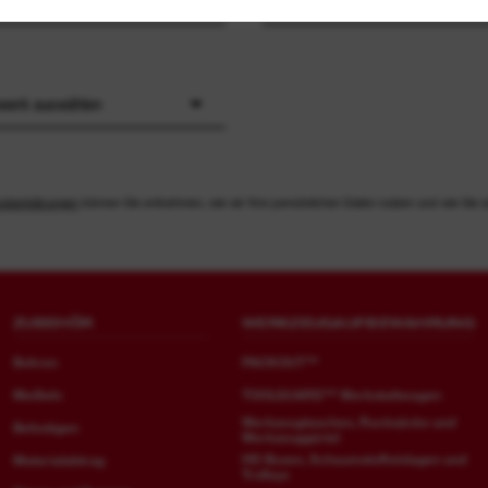
werk auswählen
utzerklärungen
können Sie entnehmen, wie wir Ihre persönlichen Daten nutzen und wie Sie s
ZUBEHÖR
WERKZEUGAUFBEWAHRUNG
Bohren
PACKOUT™
Meißeln
TOOLGUARD™ Werkstattwagen
Werkzeugtaschen, Rucksäcke und
Befestigen
Werkzeuggürtel
HD Boxen, Schaumstoffeinlagen und
Materialabtrag
Trolleys