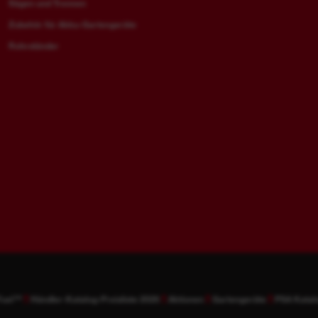
Sägen und Trennen
Zubehör für Akku-Gartengeräte
Rohrständer
Fuel™
Händler-Katalog-Preisliste 2026
Aktionen
Gartengeräte
PSA Katal