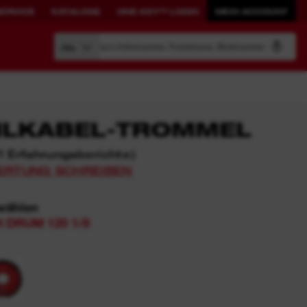
SERVICE
KATALOGE
ONE-KEY™ LOGIN
MEIN ACCOUNT
Suche nach Artikelnummer, Produktname, Modelnummer
Alle
HLKABEL-TROMMEL
1
Erfahrungsberichte
)
AUFBEWAHRUNGSLÖSUNGEN
PRODUKTIVITÄT
ERTUNG SCHREIBEN
NEU DEFINIERT.
wählen
PACKOUT™
ONE-KEY™ Überblick
H DRUM 120 1/8
Werkzeuge mit ONE-KEY™
ONE-KEY™ Login