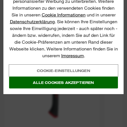
personalisierter Werbung zu unterbreiten. Weitere
PRODUKT EMPFEHLUNGEN
Informationen zu den verwendeten Cookies finden
Sie in unseren
Cookie Informationen
und in unserer
Datenschutzerklärung
. Sie können Ihre Einstellungen
Splitting Axes (40 cm & 66 cm)
sowie Ihre Einwilligung jederzeit - auch später noch -
ändern bzw. widerrufen, indem Sie auf den Link für
die Cookie-Präferenzen am unteren Rand dieser
Webseite klicken. Weitere Informationen finden Sie in
unserem
Impressum
.
COOKIE-EINSTELLUNGEN
ALLE COOKIES AKZEPTIEREN