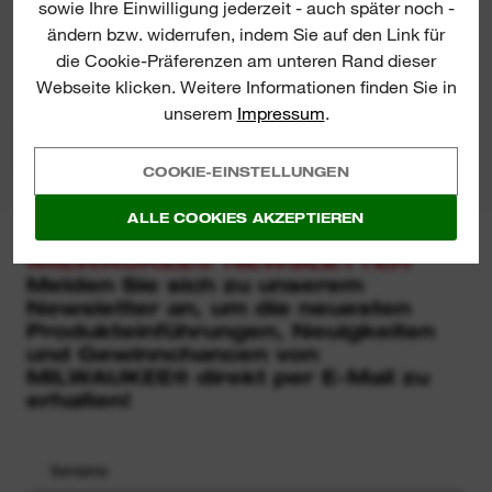
sowie Ihre Einwilligung jederzeit - auch später noch -
STECKSCHLÜSSEL
ändern bzw. widerrufen, indem Sie auf den Link für
JETZT ANSCHAUEN
die Cookie-Präferenzen am unteren Rand dieser
Webseite klicken. Weitere Informationen finden Sie in
unserem
Impressum
.
COOKIE-EINSTELLUNGEN
ALLE COOKIES AKZEPTIEREN
MILWAUKEE® NEWSLETTER
Melden Sie sich zu unserem
Newsletter an, um die neuesten
Produkteinführungen, Neuigkeiten
und Gewinnchancen von
MILWAUKEE® direkt per E-Mail zu
erhalten!