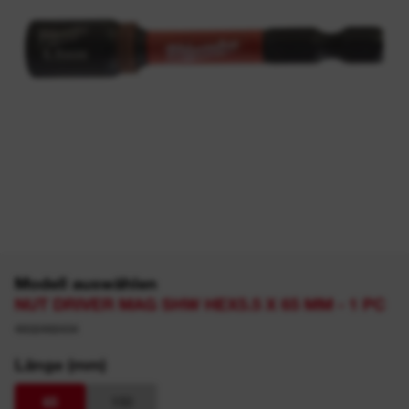
Modell auswählen
NUT DRIVER MAG SHW HEX5.5 X 65 MM - 1 PC
4932492434
Länge (mm)
65
150