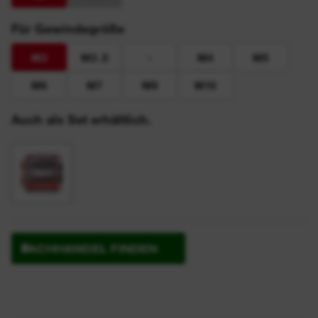
Für Gewindegröße
M3
M3 .5
-
M4
M5
M6
M7
M8
M10
Auch als Set erhältlich.
FACHHANDEL FINDEN