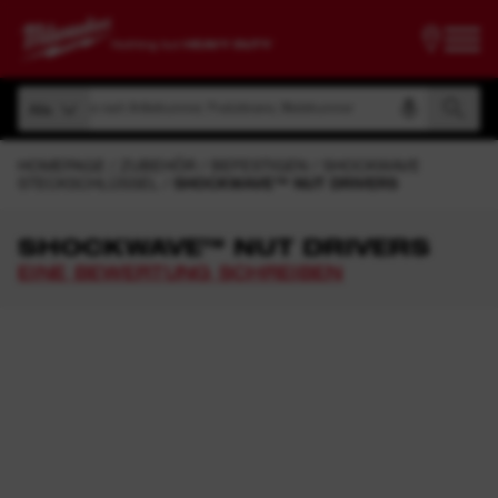
Suche nach Artikelnummer, Produktname, Modelnummer
Alle
Suche nach Artikelnummer, Produktname, Modelnummer
Alle
HOMEPAGE
ZUBEHÖR
BEFESTIGEN
SHOCKWAVE
STECKSCHLÜSSEL
SHOCKWAVE™ NUT DRIVERS
SHOCKWAVE™ NUT DRIVERS
EINE BEWERTUNG SCHREIBEN