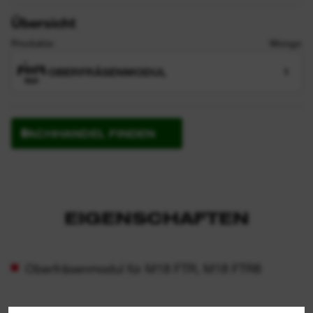
Übersicht
Produkte
Menge
OBERFRÄSENMODUL
1
FACHHANDEL FINDEN
EIGENSCHAFTEN
Oberfräsenmodul für M18 FTR, M18 FTR8