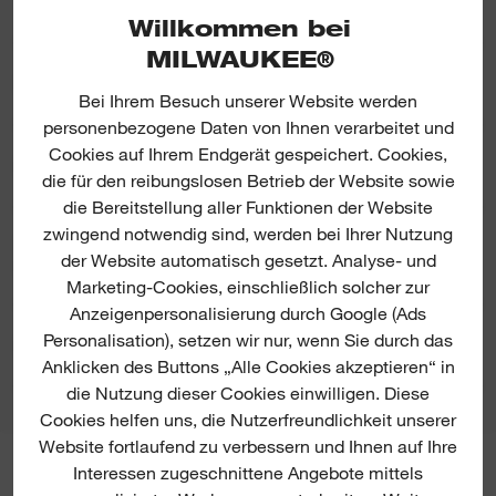
Willkommen bei
MILWAUKEE®
SPEZIFIKATIONEN
Bei Ihrem Besuch unserer Website werden
personenbezogene Daten von Ihnen verarbeitet und
Cookies auf Ihrem Endgerät gespeichert. Cookies,
BEINHALTET
die für den reibungslosen Betrieb der Website sowie
die Bereitstellung aller Funktionen der Website
zwingend notwendig sind, werden bei Ihrer Nutzung
ERFAHRUNGSBERICHTE &
der Website automatisch gesetzt. Analyse- und
BEWERTUNGEN
Marketing-Cookies, einschließlich solcher zur
Anzeigenpersonalisierung durch Google (Ads
Personalisation), setzen wir nur, wenn Sie durch das
PRODUKT DOWNLOADS
Anklicken des Buttons „Alle Cookies akzeptieren“ in
die Nutzung dieser Cookies einwilligen. Diese
Cookies helfen uns, die Nutzerfreundlichkeit unserer
Website fortlaufend zu verbessern und Ihnen auf Ihre
Interessen zugeschnittene Angebote mittels
MILWAUKEE® NEWSLETTER