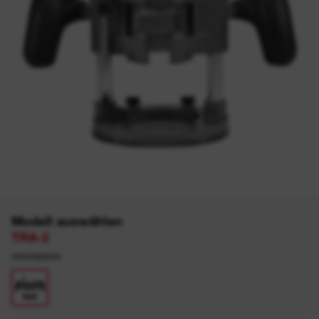
Modell auswählen
TRA-2
4932480544