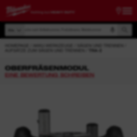
Suche nach Artikelnummer, Produktname, Modelnummer
Alle
Suche nach Artikelnummer, Produktname, Modelnummer
Alle
HOMEPAGE
AKKU-WERKZEUGE
SÄGEN UND TRENNEN
AUFSÄTZE ZUM SÄGEN UND TRENNEN
TRA-2
OBERFRÄSENMODUL
EINE BEWERTUNG SCHREIBEN