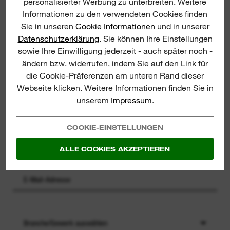
personalisierter Werbung zu unterbreiten. Weitere
Melden Sie sich zu unserem
Informationen zu den verwendeten Cookies finden
Newsletter an, um die neuesten
Produkteinführungen, Neuigkeiten
Sie in unseren
Cookie Informationen
und in unserer
und Gewinnchancen von
Datenschutzerklärung
. Sie können Ihre Einstellungen
MILWAUKEE® direkt per E-Mail zu
sowie Ihre Einwilligung jederzeit - auch später noch -
erhalten!
ändern bzw. widerrufen, indem Sie auf den Link für
die Cookie-Präferenzen am unteren Rand dieser
Webseite klicken. Weitere Informationen finden Sie in
unserem
Impressum
.
COOKIE-EINSTELLUNGEN
ALLE COOKIES AKZEPTIEREN
Branche/Gewerk auswählen