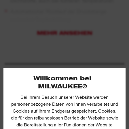
Dichtstoffe, auch bei kühleren Temperaturen
Automatischer Rücklauf der Druckstange
verhindert Tropfenbildung
Elektronische Regelung der
MEHR ANSEHEN
Auspressgeschwindigkeit über ein Stellrad mit 6
Geschwindigkeitsstufen
Konstanter Fluss des Dichtungsmittels,
reduzierte Blasenbildung und vollständige
Nutzung des Kartuscheninhaltes
SPEZIFIKATIONEN
Willkommen bei
Einzelzellenüberwachung für optimierte
MILWAUKEE®
Standzeit und lange Lebensdauer des Akkus
BEINHALTET
Bei Ihrem Besuch unserer Website werden
Akku-Ladestandsanzeige und LED-Beleuchtung
personenbezogene Daten von Ihnen verarbeitet und
Cookies auf Ihrem Endgerät gespeichert. Cookies,
des Arbeitsbereichs
ERFAHRUNGSBERICHTE &
die für den reibungslosen Betrieb der Website sowie
BEWERTUNGEN
Der REDLITHIUM™-Akku bietet eine perfekt
die Bereitstellung aller Funktionen der Website