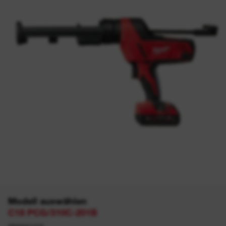
Modell auswählen
C18 PCG/310C-201B