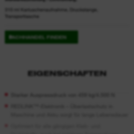
310 ml Kartuschenaufnahme, Druckstange,
Transporttasche
FACHHANDEL FINDEN
EIGENSCHAFTEN
Starker Auspressdruck von 459 kg/4.500 N
REDLINK™-Elektronik – Überlastschutz in
Maschine und Akku sorgt für lange Lebensdauer
Optimiert für alle gängigen Kleb- und