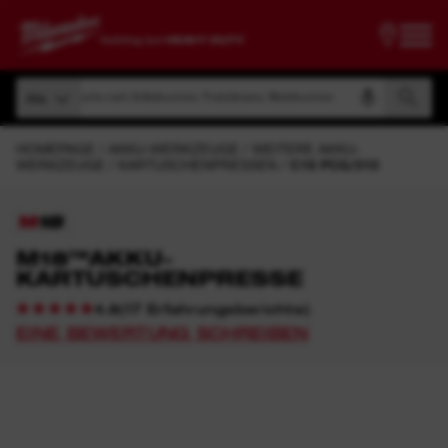
Suche nach Artikelnummer, Produktname, Modelnummer
Alle
Suche nach Artikelnummer, Produktname, Modelnummer
Alle
HOMEPAGE
AKKU-WERKZEUGE
WEITERE AKKU-
WERKZEUGE
KARTUSCHENPRESSEN
C18 PCG/310
M18™AKKU-
KARTUSCHENPRESSE
(
17
Erfahrungsberichte
)
4.8
EINE BEWERTUNG SCHREIBEN