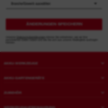
Branche/Gewerk auswählen
ÄNDERUNGEN SPEICHERN
Unseren
Datenschutzerklärungen
können Sie entnehmen, wie wir Ihre
persönlichen Daten nutzen und wie Sie sich aus unserer Mailingliste austragen
können.
AKKU-WERKZEUGE
Bohren und Meißeln
AKKU-GARTENGERÄTE
Befestigen
Rasenmähen
Schleifen und Polieren
ZUBEHÖR
Sägen und Schneiden
Meißelhammer
Bohren
Trimmen und Säubern
WERKZEUGAUFBEWAHRUNG