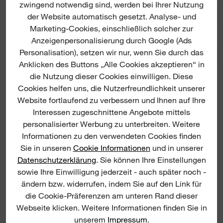
abgestimmte Konstruktion, eine fortschrittliche
4.8/5 from 17 reviews
zwingend notwendig sind, werden bei Ihrer Nutzung
Elektronik und eine verlustfreie Leistungsabgabe
der Website automatisch gesetzt. Analyse- und
Marketing-Cookies, einschließlich solcher zur
für längere Standzeit und längere Lebensdauer
PRODUKT DOWNLOADS
Anzeigenpersonalisierung durch Google (Ads
100 % systemkompatibel mit dem
Personalisation), setzen wir nur, wenn Sie durch das
MILWAUKEE®-
M18™
-Produktprogramm
Anklicken des Buttons „Alle Cookies akzeptieren“ in
die Nutzung dieser Cookies einwilligen. Diese
Cookies helfen uns, die Nutzerfreundlichkeit unserer
Website fortlaufend zu verbessern und Ihnen auf Ihre
PRODUKT EMPFEHLUNGEN
Interessen zugeschnittene Angebote mittels
personalisierter Werbung zu unterbreiten. Weitere
Informationen zu den verwendeten Cookies finden
Caulking Guns Nozzles
Sie in unseren
Cookie Informationen
und in unserer
Datenschutzerklärung
. Sie können Ihre Einstellungen
sowie Ihre Einwilligung jederzeit - auch später noch -
ändern bzw. widerrufen, indem Sie auf den Link für
F
die Cookie-Präferenzen am unteren Rand dieser
Webseite klicken. Weitere Informationen finden Sie in
unserem
Impressum
.