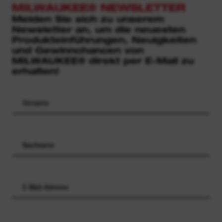
MILWAUKEE® NEWSLETTER
Melden Sie sich zu unserem
Newsletter an, um die neuesten
Produkteinführungen, Neuigkeiten
und Gewinnchancen von
MILWAUKEE® direkt per E-Mail zu
erhalten!