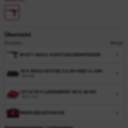
4933441310
Übersicht
Produkte
Menge
M18™ AKKU-KARTUSCHENPRESSE
1
18 V AKKU M18 B2 2.0 AH RED LI-ION
1
M18 B2
12/14/18 V LADEGERÄT M12-M18C
1
M12-18 C
WERKZEUGTASCHE
1
Standardausrüstung / Lieferumfang: