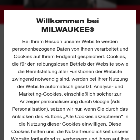
Willkommen bei
MILWAUKEE®
Bei Ihrem Besuch unserer Website werden
SPEZIFIKATIONEN
personenbezogene Daten von Ihnen verarbeitet und
Cookies auf Ihrem Endgerät gespeichert. Cookies,
die für den reibungslosen Betrieb der Website sowie
BEINHALTET
die Bereitstellung aller Funktionen der Website
zwingend notwendig sind, werden bei Ihrer Nutzung
der Website automatisch gesetzt. Analyse- und
ERFAHRUNGSBERICHTE &
Marketing-Cookies, einschließlich solcher zur
BEWERTUNGEN
Anzeigenpersonalisierung durch Google (Ads
Personalisation), setzen wir nur, wenn Sie durch das
4.8/5 from 5 reviews
Anklicken des Buttons „Alle Cookies akzeptieren“ in
die Nutzung dieser Cookies einwilligen. Diese
PRODUKT DOWNLOADS
Cookies helfen uns, die Nutzerfreundlichkeit unserer
Website fortlaufend zu verbessern und Ihnen auf Ihre