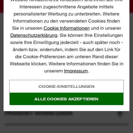
Durch die optimale Abstimmung dieser drei
Interessen zugeschnittene Angebote mittels
MILWAUKEE® Technologien erreichen wir
personalisierter Werbung zu unterbreiten. Weitere
höchste Leistungsfähigkeit bei größtmöglicher
Informationen zu den verwendeten Cookies finden
Langlebigkeit.
Sie in unseren
Cookie Informationen
und in unserer
Datenschutzerklärung
. Sie können Ihre Einstellungen
SPEZIFIKATIONEN
100 % systemkompatibel mit dem
sowie Ihre Einwilligung jederzeit - auch später noch -
MILWAUKEE®-
M18™
-Produktprogramm
ändern bzw. widerrufen, indem Sie auf den Link für
die Cookie-Präferenzen am unteren Rand dieser
BEINHALTET
Webseite klicken. Weitere Informationen finden Sie in
unserem
Impressum
.
ERFAHRUNGSBERICHTE &
BEWERTUNGEN
COOKIE-EINSTELLUNGEN
4.8/5 from 78 reviews
ALLE COOKIES AKZEPTIEREN
PRODUKT DOWNLOADS