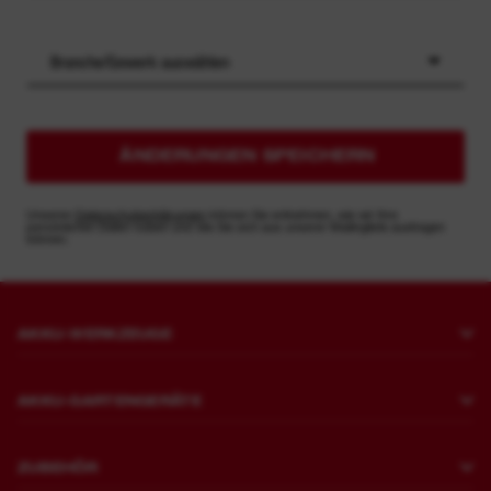
Branche/Gewerk auswählen
ÄNDERUNGEN SPEICHERN
Unseren
Datenschutzerklärungen
können Sie entnehmen, wie wir Ihre
persönlichen Daten nutzen und wie Sie sich aus unserer Mailingliste austragen
können.
AKKU-WERKZEUGE
Bohren und Meißeln
AKKU-GARTENGERÄTE
Befestigen
Rasenmähen
Schleifen und Polieren
ZUBEHÖR
Sägen und Schneiden