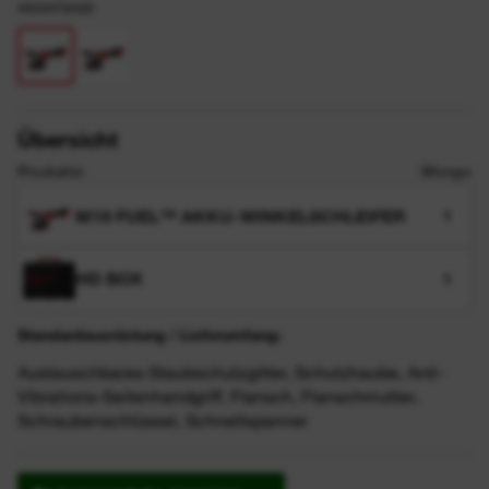
4933478428
Übersicht
Produkte
Menge
M18 FUEL™ AKKU-WINKELSCHLEIFER
1
HD BOX
1
Standardausrüstung / Lieferumfang:
Austauschbares Staubschutzgitter, Schutzhaube, Anti-
Vibrations-Seitenhandgriff, Flansch, Flanschmutter,
Schraubenschlüssel, Schnellspanner