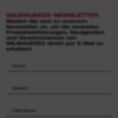
MILWAUKEE® NEWSLETTER
Melden Sie sich zu unserem
Newsletter an, um die neuesten
Produkteinführungen, Neuigkeiten
und Gewinnchancen von
MILWAUKEE® direkt per E-Mail zu
erhalten!