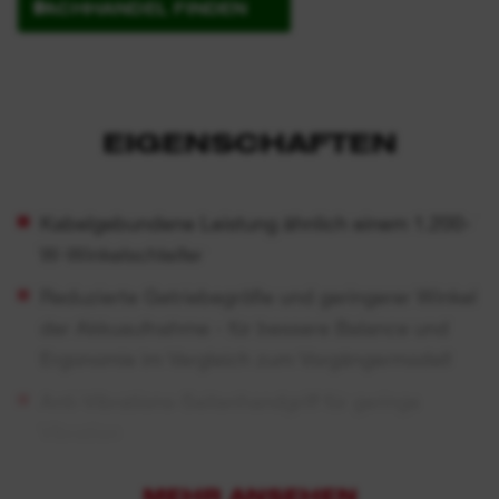
FACHHANDEL FINDEN
EIGENSCHAFTEN
Kabelgebundene Leistung ähnlich einem 1.200-
W-Winkelschleifer
Reduzierte Getriebegröße und geringerer Winkel
der Akkuaufnahme - für bessere Balance und
Ergonomie im Vergleich zum Vorgängermodell
Anti-Vibrations-Seitenhandgriff für geringe
Vibration
FIXTEC™-Schnellwechselsystem zum
MEHR ANSEHEN