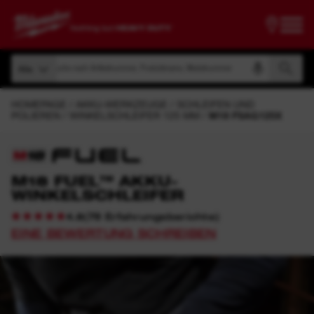
Suche nach Artikelnummer, Produktname, Modelnummer
Alle
Suche nach Artikelnummer, Produktname, Modelnummer
Alle
HOMEPAGE
AKKU-WERKZEUGE
SCHLEIFEN UND
POLIEREN
WINKELSCHLEIFER 125 MM
M18 FSAG125X
M18 FUEL™ AKKU-
WINKELSCHLEIFER
(
78
Erfahrungsberichte
)
4.8
EINE BEWERTUNG SCHREIBEN