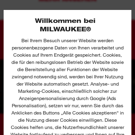
werkzeuglosen Scheibenwechsel
Schlankes Griffdesign
Willkommen bei
Austauschbares Staubschutzgitter verhindert
MILWAUKEE®
das Eindringen von Schmutz und verlängert so
ANWENDUNGSBILDER
Bei Ihrem Besuch unserer Website werden
die Lebenszeit der Maschine
personenbezogene Daten von Ihnen verarbeitet und
125 mm werkzeuglose Schutzhaubenverstellung
Cookies auf Ihrem Endgerät gespeichert. Cookies,
ermöglicht große Schnittkapazitäten
die für den reibungslosen Betrieb der Website sowie
die Bereitstellung aller Funktionen der Website
Wiederanlaufschutz für hohen Anwenderschutz
zwingend notwendig sind, werden bei Ihrer Nutzung
der Website automatisch gesetzt. Analyse- und
Die FUEL™ - Plattform wurde für die
Marketing-Cookies, einschließlich solcher zur
anspruchsvollsten Anwender entwickelt. Die
Anzeigenpersonalisierung durch Google (Ads
Technik liefert höchste Leistung und vereint drei
Personalisation), setzen wir nur, wenn Sie durch das
zentrale Bausteine - den bürstenlosen
Anklicken des Buttons „Alle Cookies akzeptieren“ in
POWERSTATE™ Motor, den REDLITHIUM™
die Nutzung dieser Cookies einwilligen. Diese
Akku und die REDLINK PLUS™ Elektronik.
Cookies helfen uns, die Nutzerfreundlichkeit unserer
01
02
Website fortlaufend zu verbessern und Ihnen auf Ihre