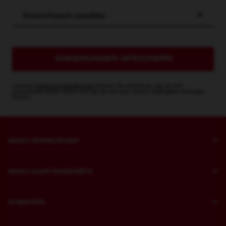
Branche/Gewerk auswählen
ÄNDERUNGEN SPEICHERN
Unseren
Datenschutzerklärungen
können Sie entnehmen, wie wir Ihre
persönlichen Daten nutzen und wie Sie sich aus unserer Mailingliste austragen
können.
AKKU-WERKZEUGE
Bohren und Meißeln
AKKU-GARTENGERÄTE
Befestigen
Rasenmähen
Schleifen und Polieren
ZUBEHÖR
Sägen und Schneiden
Meißelhammer
Bohren