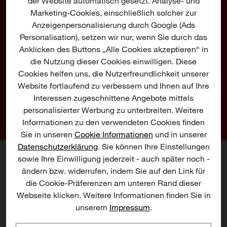
der Website automatisch gesetzt. Analyse- und
100 % systemkompatibel mit dem
Marketing-Cookies, einschließlich solcher zur
MILWAUKEE®-
M18™
-Produktprogramm
Anzeigenpersonalisierung durch Google (Ads
Personalisation), setzen wir nur, wenn Sie durch das
Anklicken des Buttons „Alle Cookies akzeptieren“ in
Branche/Gewerk auswählen
die Nutzung dieser Cookies einwilligen. Diese
Share
Cookies helfen uns, die Nutzerfreundlichkeit unserer
Website fortlaufend zu verbessern und Ihnen auf Ihre
Interessen zugeschnittene Angebote mittels
personalisierter Werbung zu unterbreiten. Weitere
In welcher Beziehung stehen Sie mit Milwaukee?
Informationen zu den verwendeten Cookies finden
Sie in unseren
Cookie Informationen
und in unserer
Teilnahmebedingungen
Ich stimme den
zu. Mit der
Datenschutzerklärung
. Sie können Ihre Einstellungen
Anmeldung zum Newsletter nehmen Sie automatisch an der Verlosung
sowie Ihre Einwilligung jederzeit - auch später noch -
teil, die am 13.08.2026 um 00:01 Uhr beginnt und am 10.09.2026 um
ändern bzw. widerrufen, indem Sie auf den Link für
23:59 Uhr endet.
SPEZIFIKATIONEN
die Cookie-Präferenzen am unteren Rand dieser
Webseite klicken. Weitere Informationen finden Sie in
Unseren
Datenschutzerklärungen
können Sie
unserem
Impressum
.
entnehmen, wie wir Ihre persönlichen Daten nutzen
BEINHALTET
und wie Sie sich aus unserer Mailingliste austragen
können.