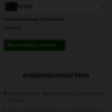
HD BOX
1
Standardausrüstung / Lieferumfang:
Gürtelclip
FACHHANDEL FINDEN
EIGENSCHAFTEN
Leistungsstark - Befestigungsdrehmoment von
339 Nm
Extrem kompaktes Design - Gesamtlänge von