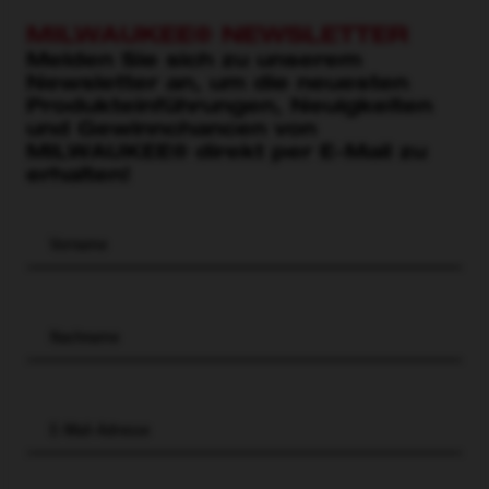
MILWAUKEE® NEWSLETTER
Melden Sie sich zu unserem
Newsletter an, um die neuesten
Produkteinführungen, Neuigkeiten
und Gewinnchancen von
MILWAUKEE® direkt per E-Mail zu
erhalten!