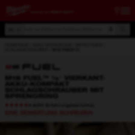
Suche nach Artikelnummer, Produktname, Modelnummer
Alle
Suche nach Artikelnummer, Produktname, Modelnummer
Alle
HOMEPAGE
AKKU-WERKZEUGE
BEFESTIGEN
SCHLAGSCHRAUBER
M18 FIW2F12
M18 FUEL™ ½″ VIERKANT-
AKKU-KOMPAKT
SCHLAGSCHRAUBER MIT
SPRENGRING
(
54
Erfahrungsberichte
)
4.9
EINE BEWERTUNG SCHREIBEN