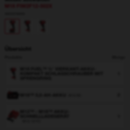
M18 FIW2F12-502X
4933478444
Übersicht
Produkte
Menge
M18 FUEL™ ½″ VIERKANT-AKKU-
KOMPAKT SCHLAGSCHRAUBER MIT
1
SPRENGRING
M18™ 5,0-AH-AKKU
2
M18 B5
M12™ - M18™ AKKU-
SCHNELLLADEGERÄT
1
M12-18 FC