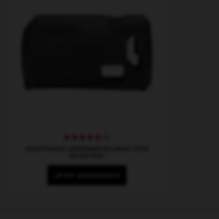
(
2
)
SOFTGRIP-UMMANTELUNG FÜR
M12FIWF
JETZT ANSCHAUEN