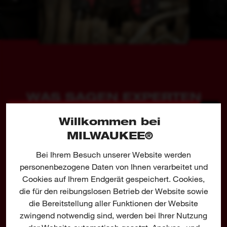
Drei LEDs sorgen für eine optimale Beleuchtung
des Arbeitsbereichs
½″ Vierkant-Sprengring
Metall-Gürtelclip
Die FUEL™ - Plattform wurde für die
WAS SAGEN EXPERTEN
anspruchsvollsten Anwender entwickelt. Die
Technik liefert höchste Leistung und vereint drei
Willkommen bei
HIER WERDEN DIE WICHTIGSTEN
MILWAUKEE® STICKER
zentrale Bausteine - den bürstenlosen
PRODUKTEIGENSCHAFTEN UNTER DIE LUPE
MILWAUKEE®
GEWINNSPIEL
GENOMMEN
POWERSTATE™ Motor, den REDLITHIUM™
Bei Ihrem Besuch unserer Website werden
Akku und die REDLINK PLUS™ Elektronik.
Füllen Sie das Formular aus und sichern Sie sich die Chance, einen
personenbezogene Daten von Ihnen verarbeitet und
exklusiven MILWAUKEE® Sticker zu gewinnen.
Durch die optimale Abstimmung dieser drei
Cookies auf Ihrem Endgerät gespeichert. Cookies,
MILWAUKEE® Technologien erreichen wir
die für den reibungslosen Betrieb der Website sowie
höchste Leistungsfähigkeit bei größtmöglicher
die Bereitstellung aller Funktionen der Website
zwingend notwendig sind, werden bei Ihrer Nutzung
Langlebigkeit.