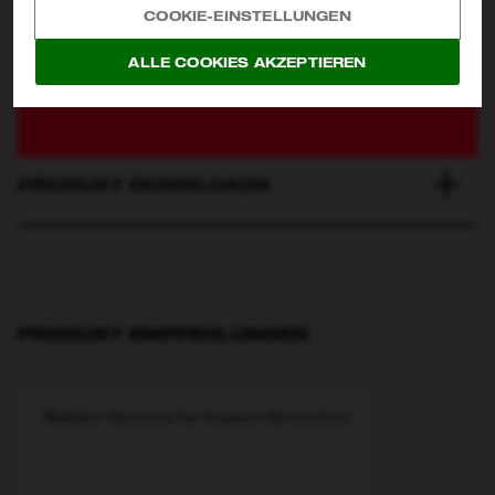
COOKIE-EINSTELLUNGEN
ERFAHRUNGSBERICHTE &
ALLE COOKIES AKZEPTIEREN
ABSENDEN
BEWERTUNGEN
4.9/5 from 54 reviews
PRODUKT DOWNLOADS
PRODUKT EMPFEHLUNGEN
Rubber Sleeves for Impact Wrenches