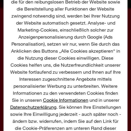
abgestimmte Konstruktion, eine fortschrittliche
die für den reibungslosen Betrieb der Website sowie
Elektronik und eine verlustfreie Leistungsabgabe
die Bereitstellung aller Funktionen der Website
zwingend notwendig sind, werden bei Ihrer Nutzung
für längere Standzeit und längere Lebensdauer
der Website automatisch gesetzt. Analyse- und
als bei Vorgängermodellen
Marketing-Cookies, einschließlich solcher zur
100 % systemkompatibel mit dem
Anzeigenpersonalisierung durch Google (Ads
WAS SAGEN EXPERTEN
MILWAUKEE®-
M18™
-Produktprogramm
Personalisation), setzen wir nur, wenn Sie durch das
Anklicken des Buttons „Alle Cookies akzeptieren“ in
Lieferumfang: Gürtelclip
HIER WERDEN DIE WICHTIGSTEN
die Nutzung dieser Cookies einwilligen. Diese
PRODUKTEIGENSCHAFTEN UNTER DIE LUPE
Cookies helfen uns, die Nutzerfreundlichkeit unserer
GENOMMEN
Website fortlaufend zu verbessern und Ihnen auf Ihre
Interessen zugeschnittene Angebote mittels
personalisierter Werbung zu unterbreiten. Weitere
Informationen zu den verwendeten Cookies finden
Sie in unseren
Cookie Informationen
und in unserer
Datenschutzerklärung
. Sie können Ihre Einstellungen
sowie Ihre Einwilligung jederzeit - auch später noch -
ändern bzw. widerrufen, indem Sie auf den Link für
die Cookie-Präferenzen am unteren Rand dieser