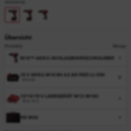
4933446192
Übersicht
Produkte
Menge
M18™ AKKU-SCHLAGBOHRSCHRAUBER
1
18 V AKKU M18 B4 4.0 AH RED LI-ION
2
M18 B4
12/14/18 V LADEGERÄT M12-M18C
1
M12-18 C
HD BOX
1