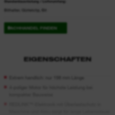
Standardausrüstung / Lieferumfang:
Bithalter, Gürtelclip, Bit
FACHHANDEL FINDEN
EIGENSCHAFTEN
Extrem handlich: nur 198 mm Länge
4-poliger Motor für höchste Leistung bei
kompakter Bauweise
REDLINK™-Elektronik mit Überlastschutz in
Maschine und Akku sorgt für lange Lebensdauer