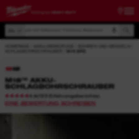
Suche nach Artikelnummer, Produktname, Modelnummer
Alle
Suche nach Artikelnummer, Produktname, Modelnummer
Alle
HOMEPAGE
AKKU-WERKZEUGE
BOHREN UND MEISSELN
SCHLAGBOHRSCHRAUBER
M18 BPD
M18™ AKKU-
SCHLAGBOHRSCHRAUBER
(
123
Erfahrungsberichte
)
4.9
EINE BEWERTUNG SCHREIBEN