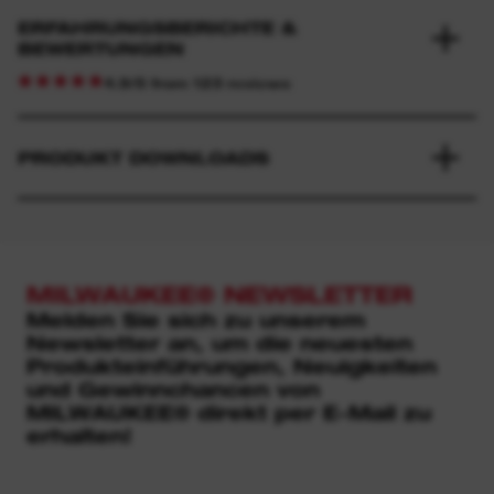
ERFAHRUNGSBERICHTE &
BEWERTUNGEN
4.9/5 from 123 reviews
PRODUKT DOWNLOADS
MILWAUKEE® NEWSLETTER
Melden Sie sich zu unserem
Newsletter an, um die neuesten
Produkteinführungen, Neuigkeiten
und Gewinnchancen von
MILWAUKEE® direkt per E-Mail zu
erhalten!