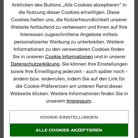
Anklicken des Buttons „Alle Cookies akzeptieren“ in
die Nutzung dieser Cookies einwilligen. Diese
MXF DCD350 DR
Cookies helfen uns, die Nutzerfreundlichkeit unserer
Website fortlaufend zu verbessern und Ihnen auf Ihre
Interessen zugeschnittene Angebote mittels
MX 
KE
personalisierter Werbung zu unterbreiten. Weitere
Informationen zu den verwendeten Cookies finden
Sie in unseren
Cookie Informationen
und in unserer
Datenschutzerklärung
. Sie können Ihre Einstellungen
sowie Ihre Einwilligung jederzeit - auch später noch -
ändern bzw. widerrufen, indem Sie auf den Link für
die Cookie-Präferenzen am unteren Rand dieser
Webseite klicken. Weitere Informationen finden Sie in
unserem
Impressum
.
COOKIE-EINSTELLUNGEN
ALLE COOKIES AKZEPTIEREN
KERNBOHRSTÄNDER FÜR MX FUEL™