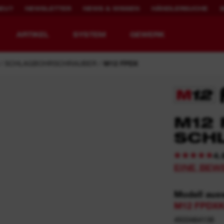
NEU?
NEWSLETTER
NEWS & WISSEN
HÄNDLERSUCHE
ARTIKEL
SYSTEM
GEWERK
SCHLAGBOHRSCHRAUBER
M12 FPDX
WERKZEUGE NEU
2.000X WIEDER
M12 
DEFINIERT.
AUFLADBAR
SCH
MX FUEL™ Akku-Baugeräte
REDLITHIUM™ USB
4.
EINE BEW
MX FUEL™ FORGE™
Modell aus
M12 FPDXK
4933464138