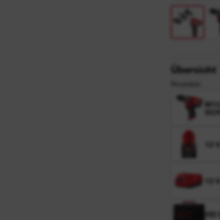
Übersicht
Produkte
M12
SC
12 
12 
HD 