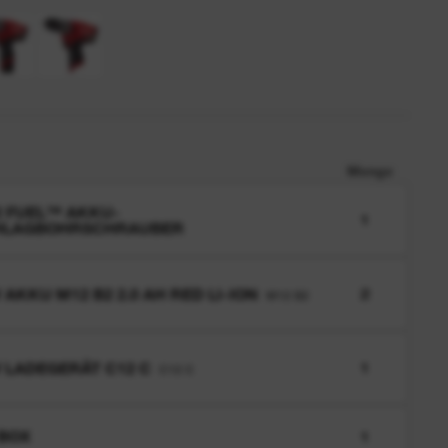
Menge
 FUEL™ AKKU-
1
HLAGBOHRSCHRAUBER
V AKKU M12 B2 2.0 AH RED LI-ION
2
M12 B2
V LADEGERÄT C12 C
1
C12 C
BOX
1