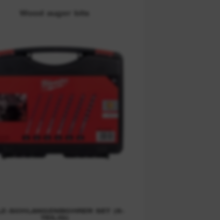
Wood auger bits
Z-SCHLANGENBOHRER SET (6-
TEILIG)