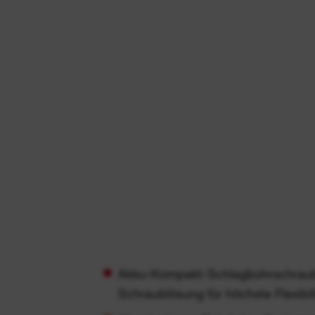
Akku-Kompakt-Schlagbohrschraube
Schraublösung für höchste Flexibil