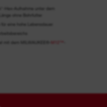
 ¼″-Hex-Aufnahme unter dem
Länge ohne Bohrfutter
e für eine hohe Lebensdauer
beitsbereichs
el mit dem MILWAUKEE®-
M12™
-