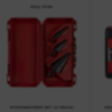
Step Drills
STUFENBOHRER SET (3-TEILIG)
HOL