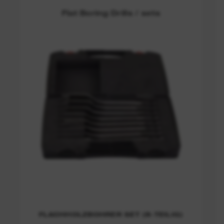
Flat Boring Drills / sets
FLACHHOLZBOHRER SET (8-TEILIG)