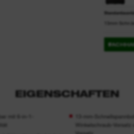
Standardausrüs
13mm Schn.boh
FACHHA
EIGENSCHAFTEN
r mit 6-in-1-
13-mm-Schnellspannbohr
ität
Winkelschraub-Vorsatz 
Vorsatz