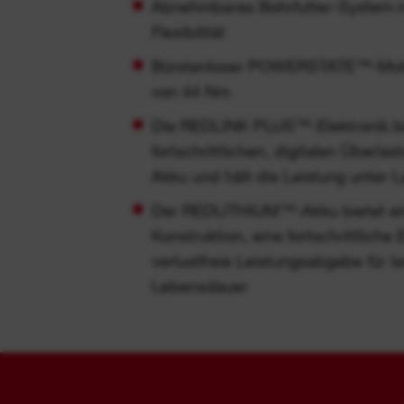
Abnehmbares Bohrfutter-System mi
Flexibilität
Bürstenloser POWERSTATE™-Motor
von 44 Nm
Die REDLINK PLUS™-Elektronik bi
fortschrittlichen, digitalen Überla
Akku und hält die Leistung unter L
Der REDLITHIUM™-Akku bietet ei
Konstruktion, eine fortschrittliche 
verlustfreie Leistungsabgabe für l
Lebensdauer