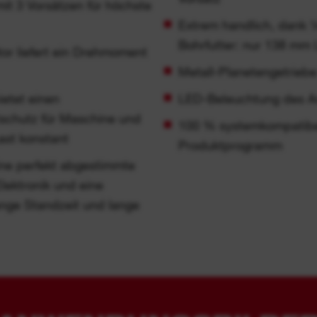
t 3 Vorsätzen für höchste
Extrem handlich, dank
Bohrfutter: nur 138 mm 
 liefert ein Drehmoment
Metall-Planetengetrieb
etet einen
LED-Beleuchtung des Ar
stschutz für Maschine und
100 % systemkompatib
ast konstant
Produktprogramm
ne perfekt abgestimmte
Elektronik und eine
ange Standzeit und lange