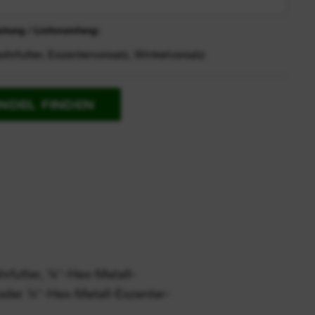
tung / Lieferumfang:
rfutter, Exzentervorsatz, Winkelvorsatz
NDEL FINDEN
futter, ¼″-Hex-Metall-
oder ¼″-Hex-Metall-Exzenter-