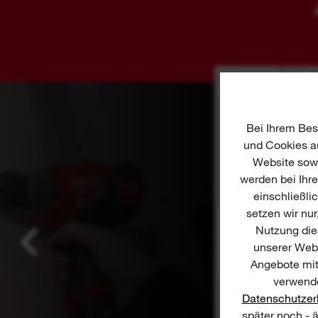
Bei Ihrem Bes
und Cookies au
Website sowi
werden bei Ihr
einschließli
setzen wir nur
Nutzung dies
unserer Webs
Angebote mit
verwende
Datenschutzer
später noch - 