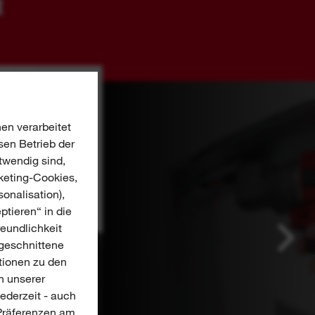
R
en verarbeitet
sen Betrieb der
twendig sind,
keting-Cookies,
onalisation),
ptieren“ in die
reundlichkeit
ugeschnittene
tionen zu den
n unserer
jederzeit - auch
-Präferenzen am