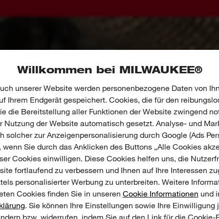
Willkommen bei MILWAUKEE®
uch unserer Website werden personenbezogene Daten von Ihn
f Ihrem Endgerät gespeichert. Cookies, die für den reibungslo
e die Bereitstellung aller Funktionen der Website zwingend no
er Nutzung der Website automatisch gesetzt. Analyse- und Mar
ch solcher zur Anzeigenpersonalisierung durch Google (Ads Pers
, wenn Sie durch das Anklicken des Buttons „Alle Cookies akze
er Cookies einwilligen. Diese Cookies helfen uns, die Nutzerf
ite fortlaufend zu verbessern und Ihnen auf Ihre Interessen z
tels personalisierter Werbung zu unterbreiten. Weitere Informa
ten Cookies finden Sie in unseren
Cookie Informationen
und i
klärung
. Sie können Ihre Einstellungen sowie Ihre Einwilligung 
ändern bzw. widerrufen, indem Sie auf den Link für die Cookie