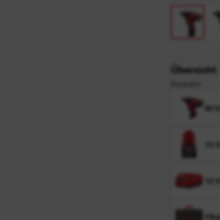
Übersicht
Produkte
M1
12 
12 
TR