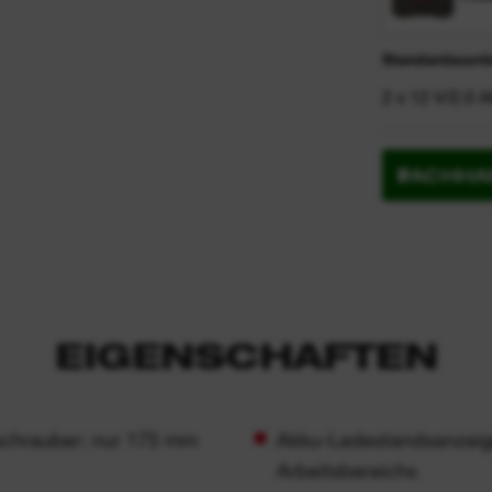
Standardausrüs
2 x 12 V/2.0 A
FACHHA
EIGENSCHAFTEN
chrauber: nur 175 mm
Akku-Ladestandsanzeig
Arbeitsbereichs