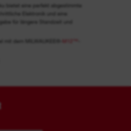
 bietet eine perfekt abgestimmte
hrittliche Elektronik und eine
bgabe für längere Standzeit und
el mit dem MILWAUKEE®-
M12™
-
R