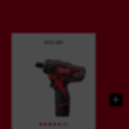
M12 BD
(
22
)