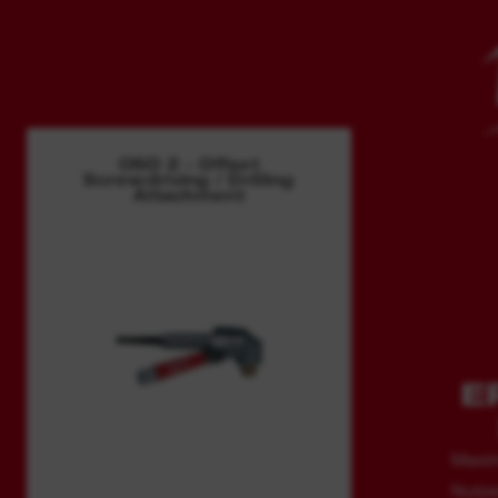
OSD 2 - Offset
Screwdriving / Drilling
Attachment
E
Maxim
Nutze