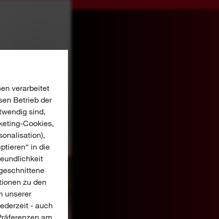
en verarbeitet
sen Betrieb der
twendig sind,
keting-Cookies,
onalisation),
ptieren“ in die
reundlichkeit
ugeschnittene
tionen zu den
n unserer
jederzeit - auch
-Präferenzen am