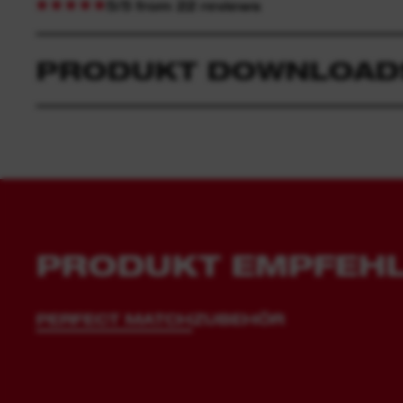
5/5 from 22 reviews
PRODUKT DOWNLOAD
PRODUKT EMPFEH
PERFECT MATCH
ZUBEHÖR