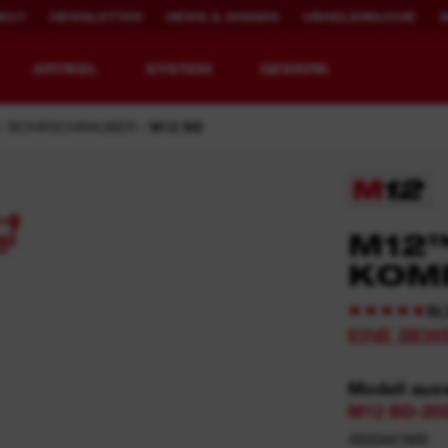
NEU?
NEWSLETTER
NEWS & WISSEN
HÄNDLERSUCHE
ARTIKEL
SYSTEM
GEWERK
BOHRSCHRAUBER
M12 BD
1
WERKZEUGE NEU
2.000X WIEDER
M12™
DEFINIERT.
AUFLADBAR
KOM
MX FUEL™ Akku-Baugeräte
REDLITHIUM™ USB
(
5
EINE BEW
MX FUEL™ FORGE™
Modell aus
M12 BD-20
4933441900