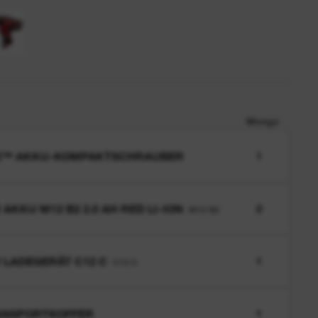
Menge
2™ AKKU-KOMPAKTSCHRAUBER
1
V AKKU M12 B2 2.0 AH RED LI-ION
2
M12 B2
V LADEGERÄT C12 C
1
C12 C
ANSPORTKOFFER
1