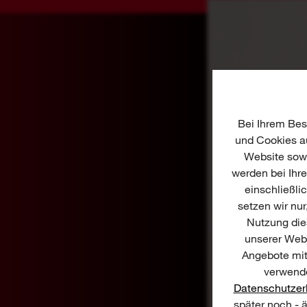
Bei Ihrem Bes
und Cookies au
Website sowi
werden bei Ihr
einschließli
setzen wir nur
Nutzung dies
unserer Webs
Angebote mit
verwende
Datenschutzer
später noch - 