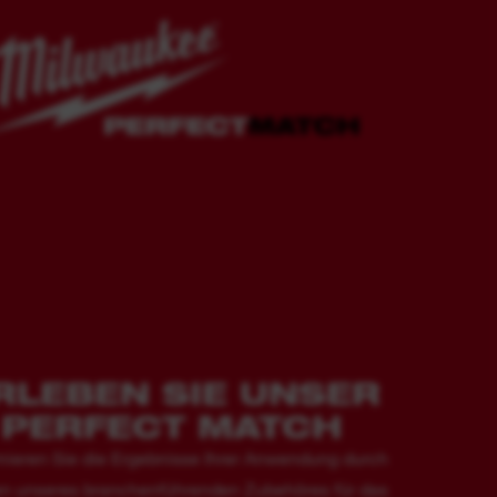
RLEBEN SIE UNSER
PERFECT MATCH
ieren Sie die Ergebnisse Ihrer Anwendung durch
n unseres branchenführenden Zubehöres für das