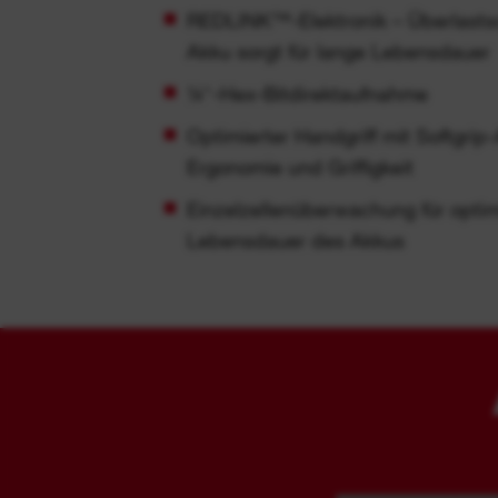
REDLINK™-Elektronik – Überlasts
Akku sorgt für lange Lebensdauer
¼″-Hex-Bitdirektaufnahme
Optimierter Handgriff mit Softgrip-
Ergonomie und Griffigkeit
Einzelzellenüberwachung für optim
Lebensdauer des Akkus