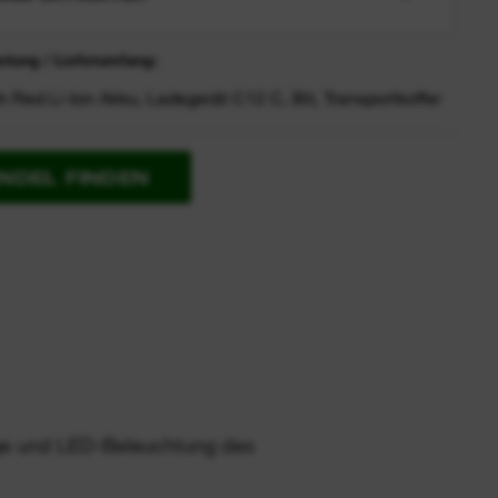
tung / Lieferumfang:
h Red Li-Ion Akku, Ladegerät C12 C, Bit, Transportkoffer
NDEL FINDEN
e und LED-Beleuchtung des