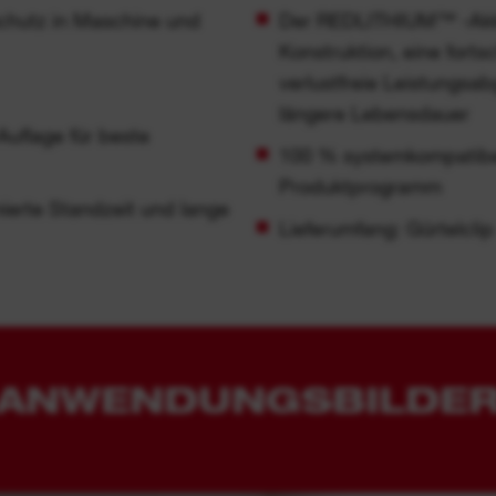
chutz in Maschine und
Der REDLITHIUM™ -Akku
Konstruktion, eine fortsc
verlustfreie Leistungsa
längere Lebensdauer
Auflage für beste
100 % systemkompatib
Produktprogramm
ierte Standzeit und lange
Lieferumfang: Gürtelclip
ANWENDUNGSBILDE