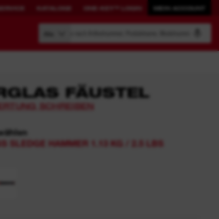
SERVICE
KATALOGE
ONE-KEY™ LOGIN
MEIN ACCOUNT
Suche nach Artikelnummer, Produktname, Modelnummer
Alle
RGLAS FÄUSTEL
ERTUNG SCHREIBEN
AUFBEWAHRUNGSLÖSUNGEN
PRODUKTIVITÄT
NEU DEFINIERT.
wählen
S SLEDGE HAMMER 1.13 KG / 2.5 LBS
PACKOUT™
ONE-KEY™ Überblick
Werkzeuge mit ONE-KEY™
ONE-KEY™ Login