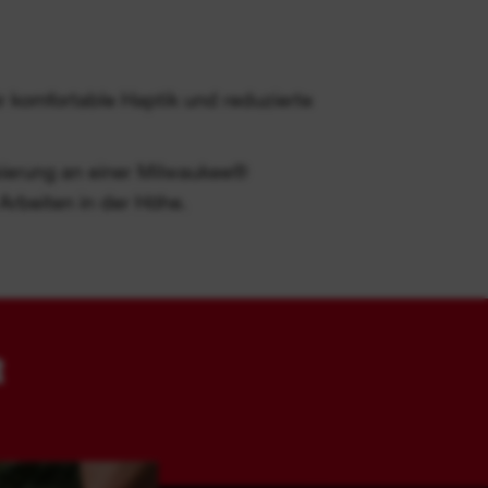
r komfortable Haptik und reduzierte
xierung an einer Milwaukee®
Arbeiten in der Höhe.
R