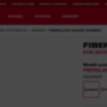
NEU?
NEWSLETTER
NEWS & WISSEN
HÄNDLERSUCHE
ARTIKEL
SYSTEM
GEWERK
ND STECHBEITEL
HÄMMER
FIBERGLASS SLEDGE HAMMER
FIBE
EINE BEW
WERKZEUGE NEU
2.000X WIEDER
DEFINIERT.
AUFLADBAR
Modell aus
FIBERGLAS
MX FUEL™ Akku-Baugeräte
REDLITHIUM™ USB
4932498305
MX FUEL™ FORGE™