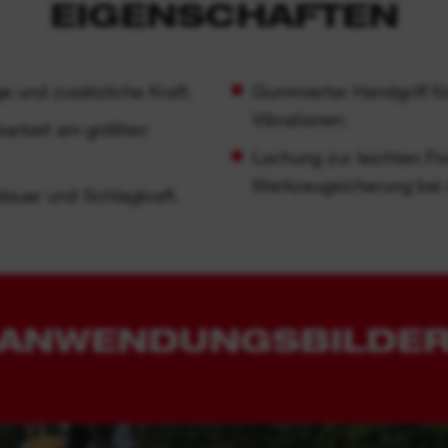
EIGENSCHAFTEN
ge und zusätzliche Kraft.
Gummierter Handgriff fü
Vibrationen.
barkeit am größten
Lochung zur leichten Fi
Werkzeugsicherung bei 
dauer und Schlagkraft.
ANWENDUNGSBILDE