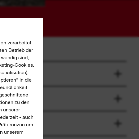
en verarbeitet
sen Betrieb der
twendig sind,
keting-Cookies,
onalisation),
ptieren“ in die
reundlichkeit
ugeschnittene
tionen zu den
n unserer
jederzeit - auch
-Präferenzen am
 in unserem