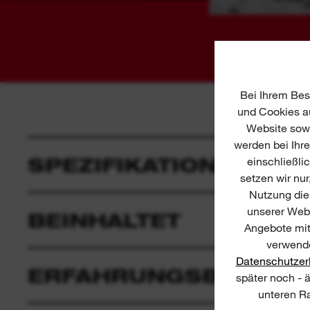
Bei Ihrem Bes
und Cookies au
Website sowi
werden bei Ihr
SPEZIFIKATIONEN
einschließli
setzen wir nur
Nutzung dies
unserer Webs
BEINHALTET
Angebote mit
verwende
Datenschutzer
ERFAHRUNGSBERICHT
später noch - 
unteren Ra