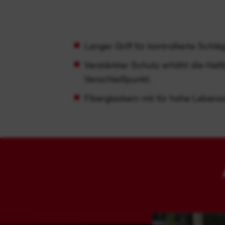
Langer Griff für kontrollierte Schlä
Verstärkter Schutz erhöht die Halt
Verschleißpunkt.
Fiberglaskern mit für hohe Lebens