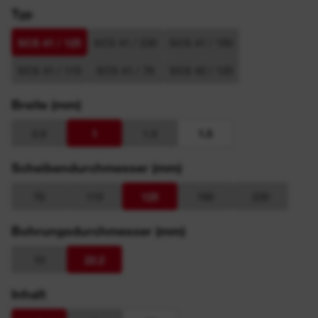
Typ
SCS 41 / 125
SCS 41 / 230
SCS 41 / 180
SCS 41 / 115
SCS 41 / 76
SCS 42 / 125
Breite (mm)
0.8
1
1.9
1.5
Scheibendurchmesser (mm)
76
115
125
180
230
Bohrungsdurchmesser (mm)
10
22.2
Inhalt