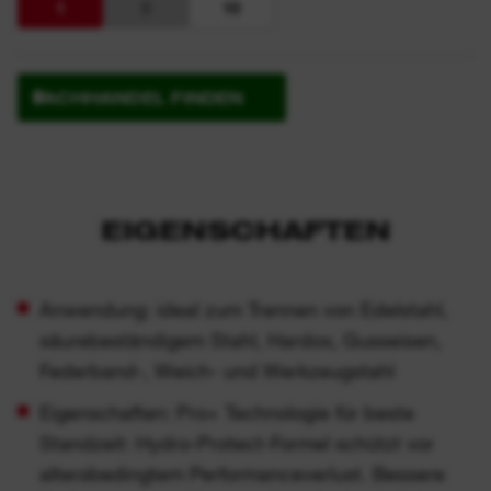
1
5
10
FACHHANDEL FINDEN
EIGENSCHAFTEN
Anwendung: ideal zum Trennen von Edelstahl,
säurebeständigem Stahl, Hardox, Gusseisen,
Federband-, Weich- und Werkzeugstahl
Eigenschaften: Pro+ Technologie für beste
Standzeit: Hydro-Protect-Formel schützt vor
altersbedingtem Performanceverlust. Bessere