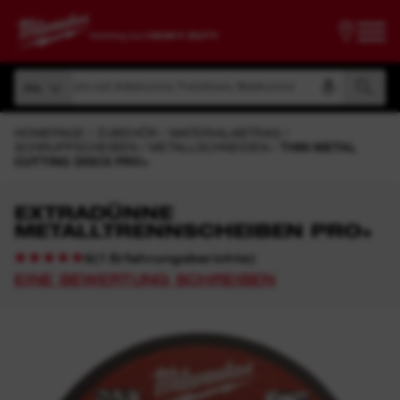
Suche nach Artikelnummer, Produktname, Modelnummer
Alle
Suche nach Artikelnummer, Produktname, Modelnummer
Alle
HOMEPAGE
ZUBEHÖR
MATERIALABTRAG
SCHRUPPSCHEIBEN
METALLSCHNEIDEN
THIN METAL
CUTTING DISCS PRO+
EXTRADÜNNE
METALLTRENNSCHEIBEN PRO+
(
1
Erfahrungsberichte
)
5
EINE BEWERTUNG SCHREIBEN