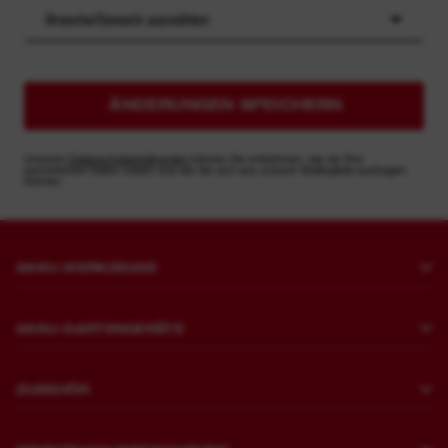
Branche/Gewerk auswählen
ÄNDERUNGEN SPEICHERN
Unseren
Datenschutzerklärungen
können Sie entnehmen, wie wir Ihre
persönlichen Daten nutzen und wie Sie sich aus unserer Mailingliste austragen
können.
AKKU-WERKZEUGE
Bohren und Meißeln
AKKU-GARTENGERÄTE
Befestigen
Rasenmähen
Schleifen und Polieren
ZUBEHÖR
Sägen und Schneiden
Meißelhammer
Bohren
Trimmen und Säubern