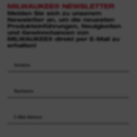
MILWAUKEE® NEWSLETTER
Melden Sie sich zu unserem
Newsletter an, um die neuesten
Produkteinführungen, Neuigkeiten
und Gewinnchancen von
MILWAUKEE® direkt per E-Mail zu
erhalten!