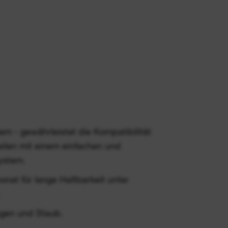
 - gewährleistet die Kompatibilität
ilen mit einem einfachen und
system.
onat für lange Haltbarkeit unter
gen und Staub.