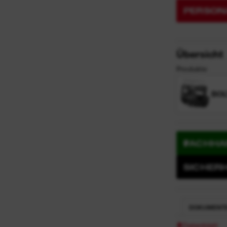
PERSONA
Übersicht
Produkte
BOL
FACHHA
SICHER
DOKUMENT
Datenblatt