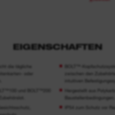
EIGENSCHAFTEN
ht die tägliche
BOLT™-Kopfschutzsystem
sitenkarten- oder
zwischen den Zubehörte
.
intuitiven Befestigungs
OLT™100 und BOLT™200
Hergestellt aus Polykarb
Zubehörslot.
Baustellenbedingungen.
esichtsschutz,
IP54 zum Schutz vor Re
nschutz.