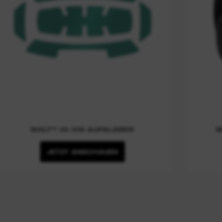
BOLT™ HI-VIS AUFKLEBER
B
JETZT ANSCHAUEN