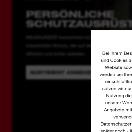
PERSÖNLICHE
SCHUTZAUSRÜS
MILWAUKEE® konzentriert sich auf die Entwicklun
industriellen Schutz, der auf die Bedürfnisse des 
Bei Ihrem Bes
effizient und sicher arbeiten.
und Cookies au
Website sowi
SORTIMENT ANSEHEN
werden bei Ihr
einschließli
setzen wir nur
Nutzung dies
unserer Webs
Angebote mit
verwende
Datenschutzer
später noch - 