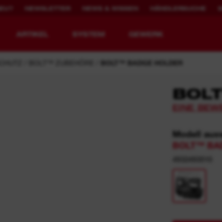
NEU?
NEWSLETTER
NEWS & WISSEN
HÄNDLERSUCHE
ARTIKEL
SYSTEM
GEWERK
CHUTZ
BOLT™ ZUBEHÖRE
BOLT™ BADGE HOLDER
BOLT
EINE BEW
WERKZEUGE NEU
2.000X WIEDER
DEFINIERT.
AUFLADBAR
Modell aus
BOLT™ BAD
MX FUEL™ Akku-Baugeräte
REDLITHIUM™ USB
4932493510
MX FUEL™ FORGE™