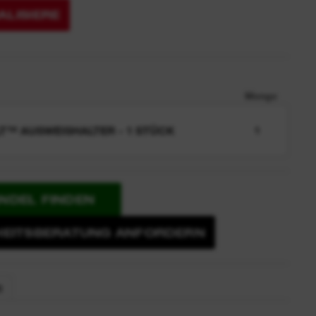
LISIERE
Menge
T™ AUSWEISHALTER - 1 STÜCK
1
NDEL FINDEN
HEITSBERATUNG ANFORDERN
E