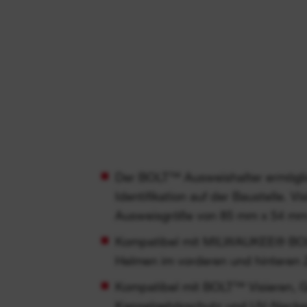
Der BOLT™ Ausweishalter ermöglic
Identifikation auf der Baustelle. Vi
Ausweisgröße von 85 mm x 54 mm
Kompatibel mit MILWAUKEE® B
Helmen im vorderen und hinteren 
Kompatibel mit BOLT™ Visieren, G
Kapselgehörschutz und UV-Nacke