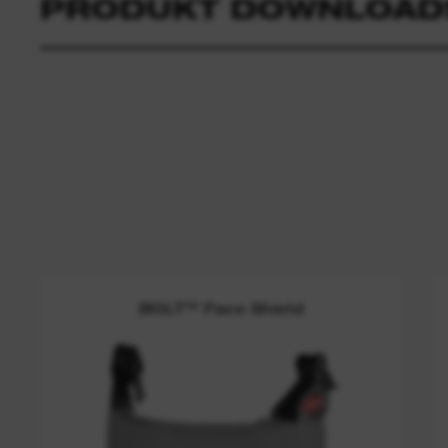
PRODUKT DOWNLOAD
BOLT™ Face Shield