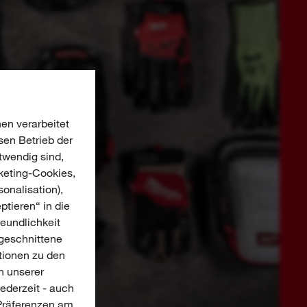
en verarbeitet
sen Betrieb der
twendig sind,
keting-Cookies,
onalisation),
ptieren“ in die
reundlichkeit
ugeschnittene
tionen zu den
n unserer
jederzeit - auch
-Präferenzen am