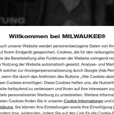
TUNG
g innovativer Lösungen für den
Willkommen bei MILWAUKEE®
Anwenders ausgelegt ist. Nur so kann er
uch unserer Website werden personenbezogene Daten von Ihn
f Ihrem Endgerät gespeichert. Cookies, die für den reibungslo
e die Bereitstellung aller Funktionen der Website zwingend no
er Nutzung der Website automatisch gesetzt. Analyse- und Mar
ch solcher zur Anzeigenpersonalisierung durch Google (Ads Pers
, wenn Sie durch das Anklicken des Buttons „Alle Cookies akze
er Cookies einwilligen. Diese Cookies helfen uns, die Nutzerf
ite fortlaufend zu verbessern und Ihnen auf Ihre Interessen z
tels personalisierter Werbung zu unterbreiten. Weitere Informa
ten Cookies finden Sie in unseren
Cookie Informationen
und i
klärung
. Sie können Ihre Einstellungen sowie Ihre Einwilligung 
ändern bzw. widerrufen, indem Sie auf den Link für die Cookie