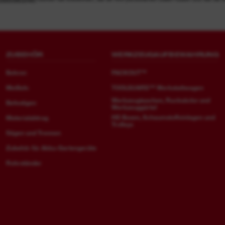
ZUBEHÖR
WERKZEUGAUFBEWAHRUNG
Bohren
PACKOUT™
Meißeln
TOOLGUARD™ Werkstattwagen
Werkzeugtaschen, Rucksäcke und
Befestigen
Werkzeuggürtel
HD Boxen, Schaumstoffeinlagen und
Materialabtrag
Trolleys
Sägen und Trennen
Zubehör für Akku-Gartengeräte
Rohrständer