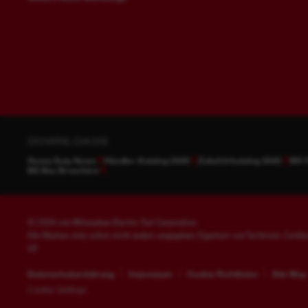
DOWNLOADS
Heavy Duty News
Händler-Katalog 2026
Zubehörkatalog 2026
MX 
BG Bau Broschüre
© 2026 von Milwaukee Electric Tool Corporation.
Alle Marken sind, sofern nicht anders angegeben, Eigentum von Techtronic Cordle
GP.
Datenschutzerklärung
Impressum
Cookie Richtlinien
Site Map
Cookie Settings