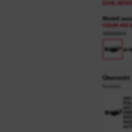
EINE BEW
Modell aus
CGUN 400 
4932352844
Übersicht
Produkte
400
FOL
400
ÜBE
DRU
493
447