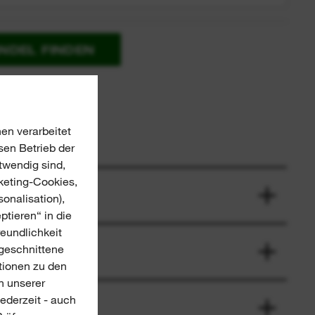
NDEL FINDEN
en verarbeitet
sen Betrieb der
twendig sind,
keting-Cookies,
onalisation),
ptieren“ in die
reundlichkeit
ugeschnittene
tionen zu den
n unserer
jederzeit - auch