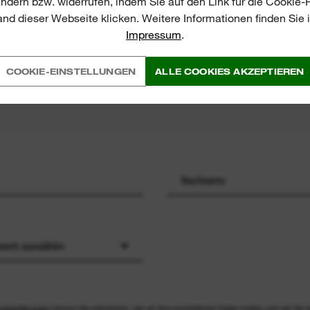
ändern bzw. widerrufen, indem Sie auf den Link für die Cookie
nd dieser Webseite klicken. Weitere Informationen finden Sie
Impressum
.
S
COOKIE-EINSTELLUNGEN
ALLE COOKIES AKZEPTIEREN
werk auswählen
utzerklärungen
können Sie entnehmen, wie wir Ihre persönlichen Daten nutzen und wie Sie s