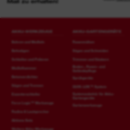
Mail zu erhalten!
AKKU-WERKZEUGE
AKKU-GARTENGERÄTE
Bohren und Meißeln
Rasenmähen
Befestigen
Sägen und Schneiden
Schleifen und Polieren
Trimmen und Säubern
Boden-, Rasen- und
Meißelhammer
Geländepflege
Betonverdichter
Sprühgeräte
Sägen und Trennen
QUIK-LOK™ System
Systemzubehör für Akku-
Exzenterschleifer
Gartengeräte
Force Logic™ Werkzeuge
Gartenwerkzeuge
Radios & Lautsprecher
Aktions-Sets
Weitere Akku-Werkzeuge