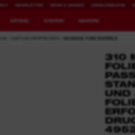
NEU?
NEWSLETTER
NEWS & WISSEN
HÄNDLERSUCHE
ARTIKEL
SYSTEM
GEWERK
UGE
KARTUSCHENPRESSEN
SAUSAGE TUBE BARRELS
310 
FOLI
WERKZEUGE NEU
2.000X WIEDER
PASS
DEFINIERT.
AUFLADBAR
STA
UND 
MX FUEL™ Akku-Baugeräte
REDLITHIUM™ USB
FOLI
MX FUEL™ FORGE™
ERF
DRU
495