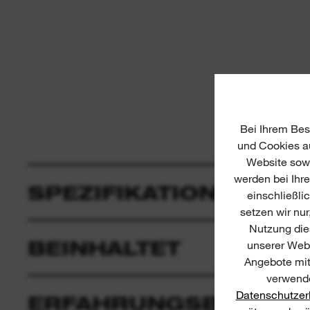
Bei Ihrem Bes
und Cookies au
Website sowi
werden bei Ihr
SPEZIFIKATIONEN
einschließli
setzen wir nur
Nutzung dies
BEINHALTET
unserer Webs
Angebote mit
verwende
Datenschutzer
ERFAHRUNGSBERICHT