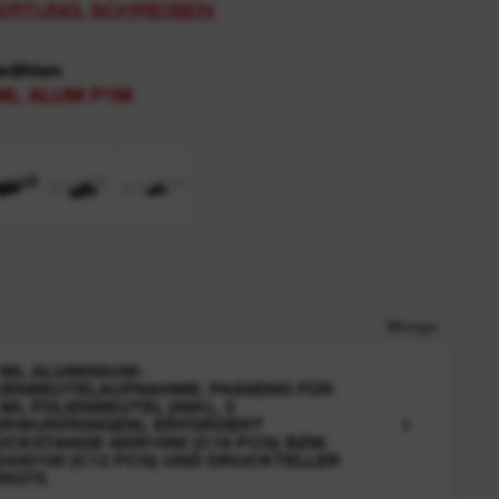
ERTUNG SCHREIBEN
wählen
ML ALUM P1M
Menge
 ML ALUMINIUM-
IENBEUTELAUFNAHME. PASSEND FÜR
 ML FOLIENBEUTEL (INKL. 2
RWURFRINGEN). ERFORDERT
1
CKSTANGE 48091090 (C18 PCG) BZW.
2430100 (C12 PCG) UND DRUCKTELLER
00375.