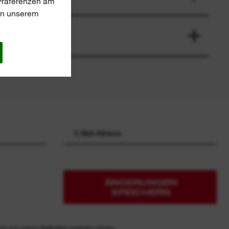
-Präferenzen am
 in unserem
ÄNDERUNGEN
SPEICHERN
ich aus unserer Mailingliste austragen können.