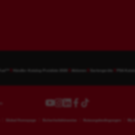
Fuel™
Händler-Katalog-Preisliste 2026
Aktionen
Gartengeräte
PSA Katal
ss
Global Homepage
Sicherheitshinweise
Nutzungsbedingungen
My A