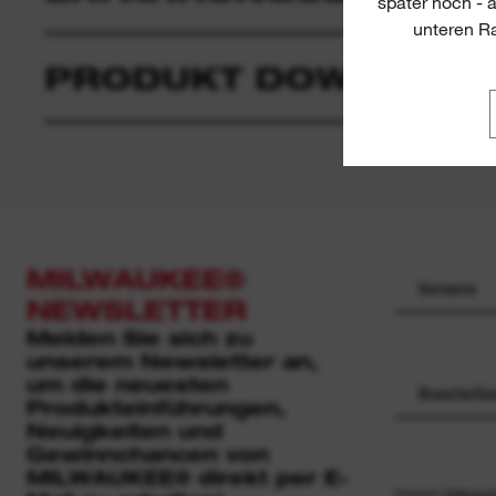
später noch - 
unteren Ra
PRODUKT DOWNLOAD
MILWAUKEE®
NEWSLETTER
Melden Sie sich zu
unserem Newsletter an,
um die neuesten
Branche/Ge
Produkteinführungen,
Neuigkeiten und
Gewinnchancen von
MILWAUKEE® direkt per E-
Unseren
Datensch