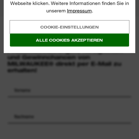
Webseite klicken. Weitere Informationen finden Sie in
unserem
Impressum
.
COOKIE-EINSTELLUNGEN
MILWAUKEE® NEWSLETTER
Melden Sie sich zu unserem
ALLE COOKIES AKZEPTIEREN
Newsletter an, um die neuesten
Produkteinführungen, Neuigkeiten
und Gewinnchancen von
MILWAUKEE® direkt per E-Mail zu
erhalten!