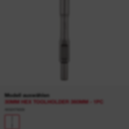
Modell auswählen
30MM HEX TOOLHOLDER 360MM - 1PC
4932479226