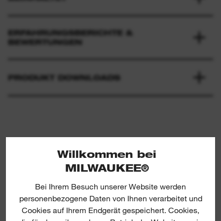
ERFAHRUNGSBERICHTE &
BEWERTUNGEN
PRODUKT DOWNLOADS
Willkommen bei
MILWAUKEE®
30 mm Hex Flat Chisel
Bei Ihrem Besuch unserer Website werden
personenbezogene Daten von Ihnen verarbeitet und
Cookies auf Ihrem Endgerät gespeichert. Cookies,
30