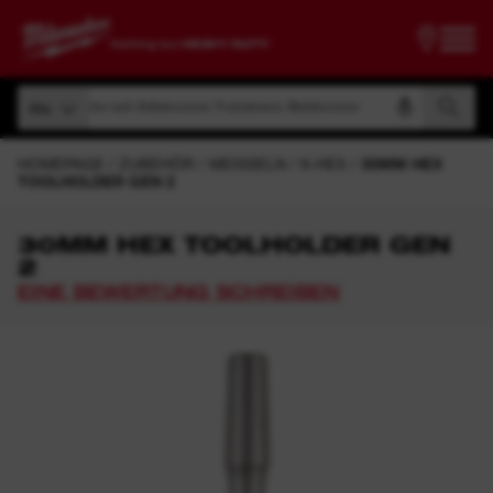
Suche nach Artikelnummer, Produktname, Modelnummer
Alle
Suche nach Artikelnummer, Produktname, Modelnummer
Alle
HOMEPAGE
ZUBEHÖR
MEISSELN
K-HEX
30MM HEX
TOOLHOLDER GEN 2
30MM HEX TOOLHOLDER GEN
2
EINE BEWERTUNG SCHREIBEN