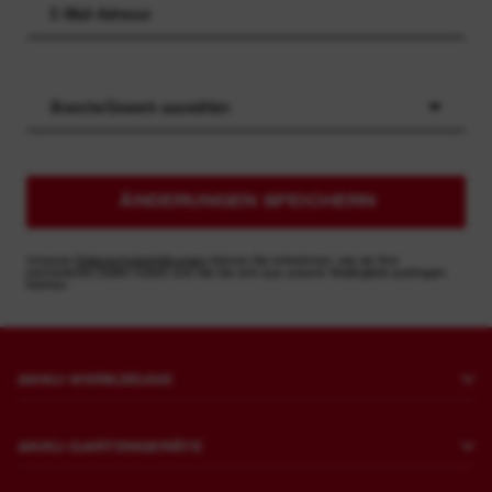
Branche/Gewerk auswählen
ÄNDERUNGEN SPEICHERN
Unseren
Datenschutzerklärungen
können Sie entnehmen, wie wir Ihre
persönlichen Daten nutzen und wie Sie sich aus unserer Mailingliste austragen
können.
AKKU-WERKZEUGE
Bohren und Meißeln
AKKU-GARTENGERÄTE
Befestigen