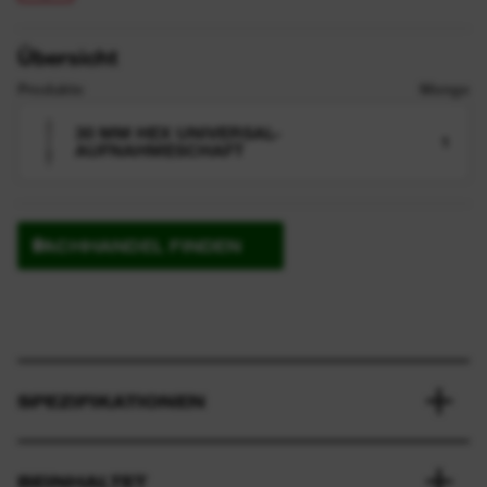
Übersicht
Produkte
Menge
30 MM HEX UNIVERSAL-
1
AUFNAHMESCHAFT
FACHHANDEL FINDEN
SPEZIFIKATIONEN
BEINHALTET