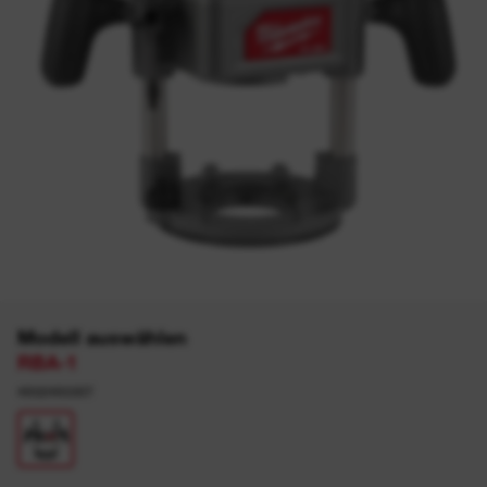
Modell auswählen
RBA-1
4932493307