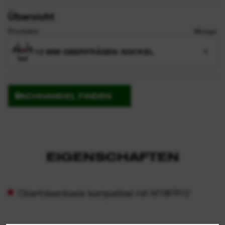
Übersicht
Produkte
Menge
12 MM OBERFRÄSEN-SOCKEL
1
FACHHANDEL FINDEN
EIGENSCHAFTEN
Oberfräsenbasis kompatibel mit M18FR12