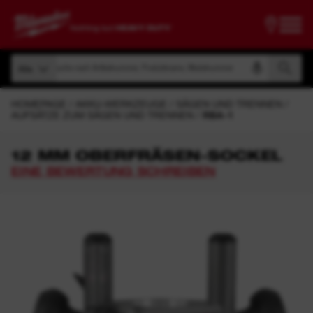
Suche nach Artikelnummer, Produktname, Modelnummer
Alle
Suche nach Artikelnummer, Produktname, Modelnummer
Alle
HOMEPAGE
AKKU-WERKZEUGE
SÄGEN UND TRENNEN
AUFSÄTZE ZUM SÄGEN UND TRENNEN
RBA-1
12 MM OBERFRÄSEN-SOCKEL
EINE BEWERTUNG SCHREIBEN