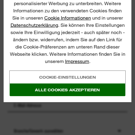
Melden Sie sich zu unserem
personalisierter Werbung zu unterbreiten. Weitere
Newsletter an, um die neuesten
Informationen zu den verwendeten Cookies finden
Produkteinführungen, Neuigkeiten
Sie in unseren
Cookie Informationen
und in unserer
und Gewinnchancen von
Datenschutzerklärung
. Sie können Ihre Einstellungen
MILWAUKEE® direkt per E-Mail zu
sowie Ihre Einwilligung jederzeit - auch später noch -
erhalten!
ändern bzw. widerrufen, indem Sie auf den Link für
die Cookie-Präferenzen am unteren Rand dieser
Webseite klicken. Weitere Informationen finden Sie in
unserem
Impressum
.
COOKIE-EINSTELLUNGEN
ALLE COOKIES AKZEPTIEREN
Branche/Gewerk auswählen