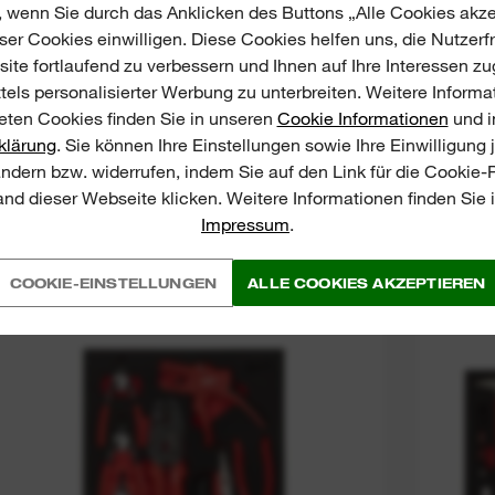
, wenn Sie durch das Anklicken des Buttons „Alle Cookies akze
er Cookies einwilligen. Diese Cookies helfen uns, die Nutzerf
ite fortlaufend zu verbessern und Ihnen auf Ihre Interessen z
tels personalisierter Werbung zu unterbreiten. Weitere Informa
ten Cookies finden Sie in unseren
Cookie Informationen
und i
klärung
. Sie können Ihre Einstellungen sowie Ihre Einwilligung 
ändern bzw. widerrufen, indem Sie auf den Link für die Cookie
nd dieser Webseite klicken. Weitere Informationen finden Sie
Impressum
.
NEU
Pliers. Stripper and Hacksaw Foam
Plie
COOKIE-EINSTELLUNGEN
ALLE COOKIES AKZEPTIEREN
Insert