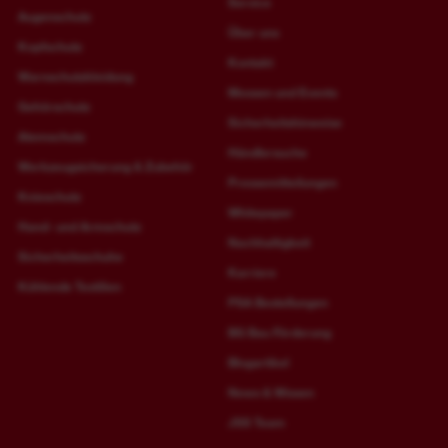
Service
Augenschutz
Über uns
Kopfschutz
Kontakt
Warnschutzkleidung
Messen und Events
Gehörschutz
Sicherheitshinweise
Atemschutz
Händlersuche
Werkzeugsicherung & Zubehör
Pressemitteilungen
Knieschutz
Whitepaper
Hand- und Armschutz
Nachhaltigkeit
Sicherheitsschuhe
Karriere
Kühlende Textilien
PSA Bestellungen
BG Bau Förderung
Blogartikel
News & Wissen
JSS Team