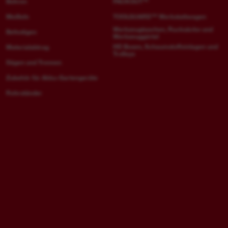
Bohren
PACKOUT™
Meißeln
TOOLGUARD™ Werkstattwagen
Werkzeugtaschen, Rucksäcke und
Befestigen
Werkzeuggürtel
HD Boxen, Schaumstoffeinlagen und
Materialabtrag
Trolleys
Sägen und Trennen
Zubehör für Akku-Gartengeräte
Rohrständer