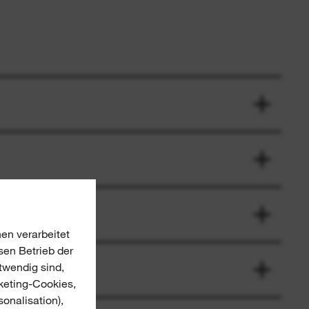
en verarbeitet
sen Betrieb der
twendig sind,
keting-Cookies,
onalisation),