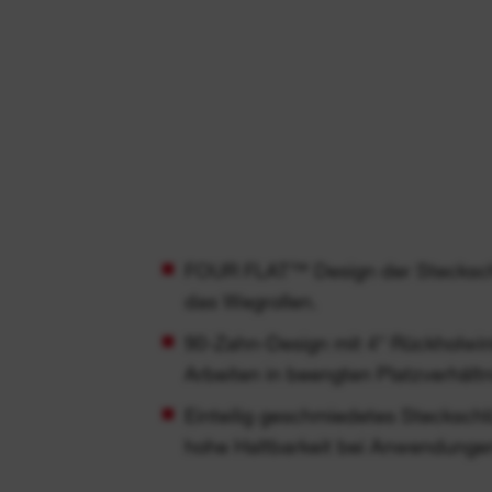
FOUR FLAT™ Design der Steckschl
das Wegrollen.
90-Zahn-Design mit 4° Rückholwin
Arbeiten in beengten Platzverhältn
Einteilig geschmiedetes Steckschl
hohe Haltbarkeit bei Anwendung