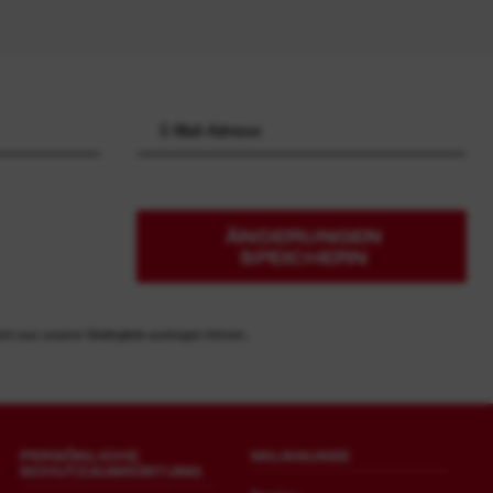
ÄNDERUNGEN
SPEICHERN
ich aus unserer Mailingliste austragen können.
PERSÖNLICHE
MILWAUKEE
SCHUTZAUSRÜSTUNG