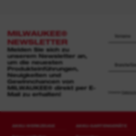
MILWAUKEE®
NEWSLETTER
Melden Sie sich zu
unserem Newsletter an,
um die neuesten
Branche/Ge
Produkteinführungen,
Neuigkeiten und
Gewinnchancen von
MILWAUKEE® direkt per E-
Unseren
Datensch
Mail zu erhalten!
AKKU-WERKZEUGE
AKKU-GARTENGERÄTE