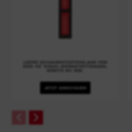
LEERE SCHAUMSTOFFEINLAGE FÜR
DEN 46˝ STAHL-WERKSTATTWAGEN,
BREITE 80 MM.
JETZT ANSCHAUEN