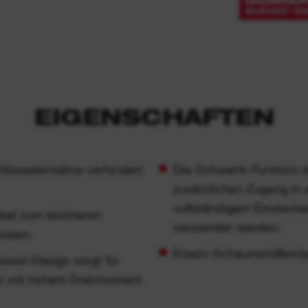
EIGENSCHAFTEN
üsseleinsätze verhindert
Die Schwenk-Funktion d
zusätzlichen Zugang in
vollständigem Einsteck
kel zum leichteren
verwendet werden.
issen.
Ersatz-Schaumstoffeinlag
üssel-Design sorgt für
en mit hohem Drehmoment.