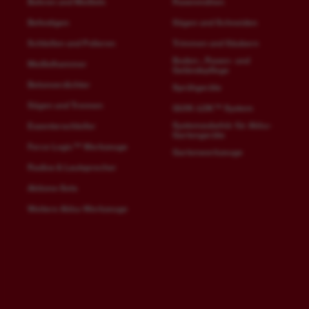
Bohren und Meißeln
Rasenmähen
Befestigen
Sägen und Schneiden
Schleifen und Polieren
Trimmen und Säubern
Boden-, Rasen- und
Meißelhammer
Geländepflege
Betonverdichter
Sprühgeräte
Sägen und Trennen
QUIK-LOK™ System
Systemzubehör für Akku-
Exzenterschleifer
Gartengeräte
Force Logic™ Werkzeuge
Gartenwerkzeuge
Radios & Lautsprecher
Aktions-Sets
Weitere Akku-Werkzeuge