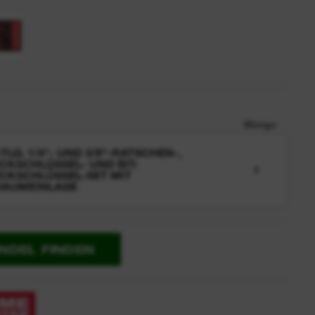
Menge
-TLG. 1/4"- UND 3/8"-RATSCHEN-,
CKSCHLÜSSEL- UND BIT-
1
CKSCHLÜSSEL-SET MIT
HAUMEINLAGE
NDEL FINDEN