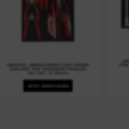
ZA
ZANGEN, ABISOLIERER UND SÄGEN
FÜR
EINLAGE FÜR WERKSTATTWAGEN
36"/46" 9-TEILIG
JETZT ANSCHAUEN