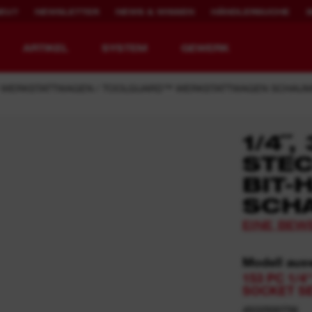
NEU?
NEWSLETTER
NEWS & WISSEN
HÄNDLERSUCHE
ARTIKEL
SYSTEM
GEWERK
 WERKSTATTWAGEN
TOOLGUARD™ WERKSTATTWAGEN SCHAUM
1/4˝
STE
WERKZEUGE NEU
2.000X WIEDER
DEFINIERT.
AUFLADBAR
BIT-
SCH
MX FUEL™ Akku-Baugeräte
REDLITHIUM™ USB
EINE BEW
MX FUEL™ FORGE™
Modell aus
153 PC 1/4
SOCKET SE
4932500756