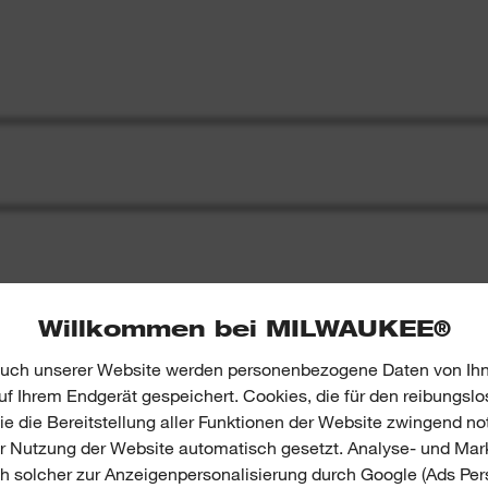
Willkommen bei MILWAUKEE®
E & BEWERTUNGEN
uch unserer Website werden personenbezogene Daten von Ihn
f Ihrem Endgerät gespeichert. Cookies, die für den reibungslo
S
e die Bereitstellung aller Funktionen der Website zwingend no
er Nutzung der Website automatisch gesetzt. Analyse- und Mar
ch solcher zur Anzeigenpersonalisierung durch Google (Ads Pers