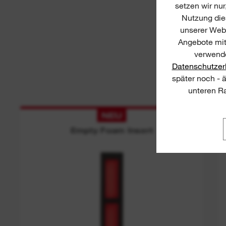
setzen wir nur
Nutzung dies
unserer Webs
Angebote mit
verwende
Datenschutzer
später noch - 
unteren Ra
NEU
Empty Foam Insert