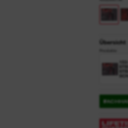
Übersicht
Produkte
153
STE
STE
SC
FACHHA