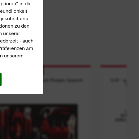
ptieren“ in die
reundlichkeit
ugeschnittene
tionen zu den
n unserer
jederzeit - auch
-Präferenzen am
 in unserem
NEU
rs and Hammer Set Foam Insert
1/4'' and 
Bit 
¼″ & 
STECK
EINLAGE
36