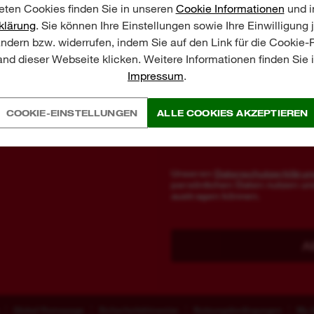
ten Cookies finden Sie in unseren
Cookie Informationen
und i
klärung
. Sie können Ihre Einstellungen sowie Ihre Einwilligung 
ändern bzw. widerrufen, indem Sie auf den Link für die Cookie
nd dieser Webseite klicken. Weitere Informationen finden Sie
In welcher Beziehung stehen S
Impressum
.
Teilnahmebe
Ich stimme den
COOKIE-EINSTELLUNGEN
ALLE COOKIES AKZEPTIEREN
nehmen Sie automatisch an der Verlo
10.09.2026 um 23:59 Uhr endet.
Unseren
Datenschutzerkläru
persönlichen Daten nutzen und
Fuel™
Händler-Katalog-Preisliste 2026
Aktionen
Gartengeräte
PSA Katal
austragen können.
A
ss
Global Homepage
Sicherheitshinweise
Nutzungsbedingungen
My A