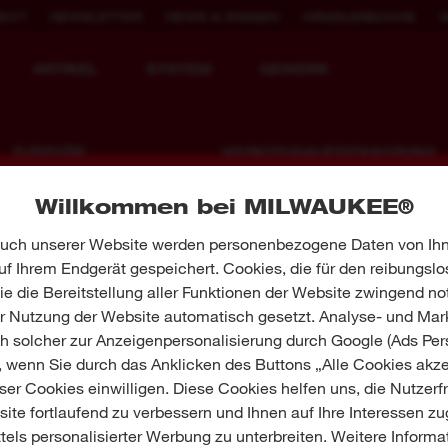
NEU?
NEWSLETTER
NEWS & WISSEN
HÄNDLERSUCHE
ARTIKEL
SYSTEM
GEWERK
ZUBEHÖR
WERKZEUGAUFBEWAHRUNG
Bohren
PACKOUT™
MILWAUK
Willkommen bei MILWAUKEE®
Meißeln
TOOLGUARD™ Werkstattwagen
GEW
WERKZEUGE NEU
2.000X WIEDER
Werkzeugtaschen, Rucksäcke und
uch unserer Website werden personenbezogene Daten von Ihn
Befestigen
DEFINIERT.
AUFLADBAR
Werkzeuggürtel
f Ihrem Endgerät gespeichert. Cookies, die für den reibungslo
Füllen Sie das Formular aus und 
HD Boxen, Schaumstoffeinlagen und
Materialabtrag
Trolleys
e die Bereitstellung aller Funktionen der Website zwingend no
MILWAUKEE
MX FUEL™ Akku-Baugeräte
REDLITHIUM™ USB
Sägen und Trennen
er Nutzung der Website automatisch gesetzt. Analyse- und Mar
MX FUEL™ FORGE™
Zubehör für Akku-Gartengeräte
ch solcher zur Anzeigenpersonalisierung durch Google (Ads Pers
, wenn Sie durch das Anklicken des Buttons „Alle Cookies akze
Rohrständer
er Cookies einwilligen. Diese Cookies helfen uns, die Nutzerf
ite fortlaufend zu verbessern und Ihnen auf Ihre Interessen z
Branche/Gewerk auswählen
tels personalisierter Werbung zu unterbreiten. Weitere Informa