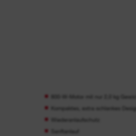
800-W-Motor mit nur 2,0 kg Gewic
Kompaktes, extra schlankes Desi
Wiederanlaufschutz
Sanftanlauf