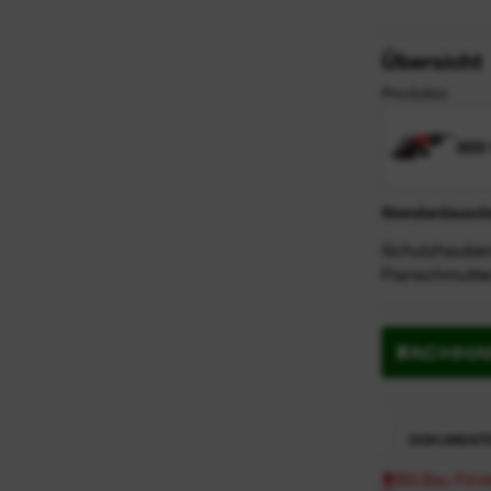
Übersicht
Produkte
800
Standardausrüs
Schutzhauben-
Flanschmutter
FACHHA
DOKUMENT
BG Bau Förd