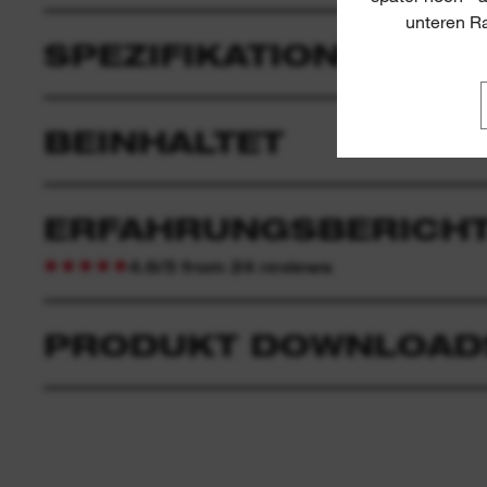
unteren Ra
SPEZIFIKATIONEN
BEINHALTET
ERFAHRUNGSBERICHT
4.6/5 from 24 reviews
PRODUKT DOWNLOAD