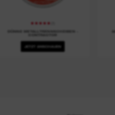
(
1
)
DÜNNE METALLTRENNSCHEIBEN -
M
CONTRACTOR
JETZT ANSCHAUEN