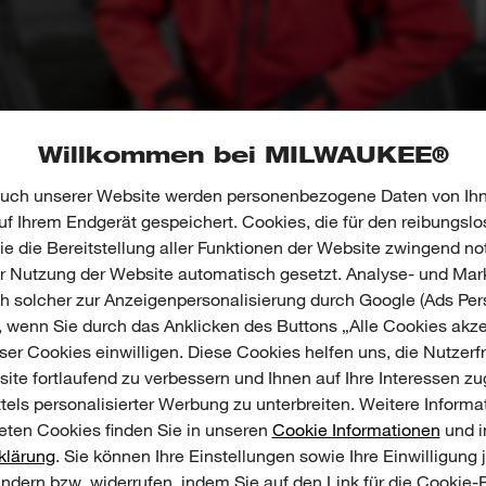
Willkommen bei MILWAUKEE®
uch unserer Website werden personenbezogene Daten von Ihn
f Ihrem Endgerät gespeichert. Cookies, die für den reibungslo
e die Bereitstellung aller Funktionen der Website zwingend no
er Nutzung der Website automatisch gesetzt. Analyse- und Mar
ch solcher zur Anzeigenpersonalisierung durch Google (Ads Pers
, wenn Sie durch das Anklicken des Buttons „Alle Cookies akze
01
02
03
04
er Cookies einwilligen. Diese Cookies helfen uns, die Nutzerf
ite fortlaufend zu verbessern und Ihnen auf Ihre Interessen z
tels personalisierter Werbung zu unterbreiten. Weitere Informa
ten Cookies finden Sie in unseren
Cookie Informationen
und i
klärung
. Sie können Ihre Einstellungen sowie Ihre Einwilligung 
ändern bzw. widerrufen, indem Sie auf den Link für die Cookie