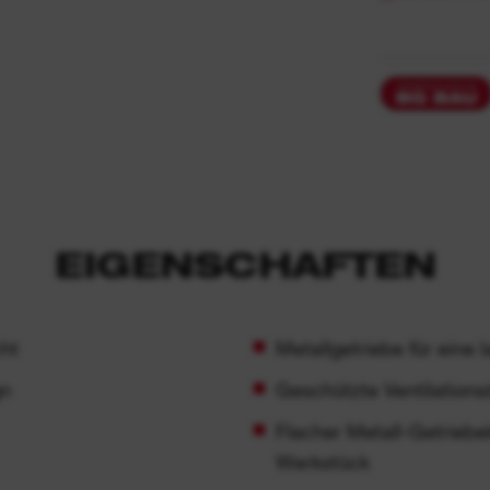
EIGENSCHAFTEN
ht
Metallgetriebe für eine
gn
Geschützte Ventilations
Flacher Metall-Getriebek
Werkstück