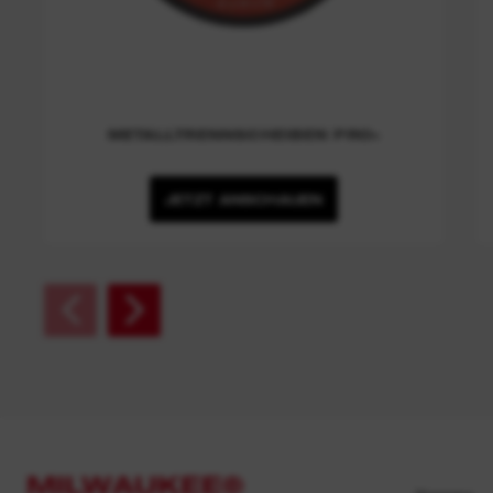
METALLTRENNSCHEIBEN PRO+
JETZT ANSCHAUEN
MILWAUKEE®