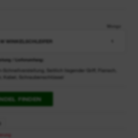
Menge
 W WINKELSCHLEIFER
1
tung / Lieferumfang:
Schnellverstellung, Seitlich liegender Griff, Flansch,
, Kabel, Schraubenschlüssel
NDEL FINDEN
E
erung