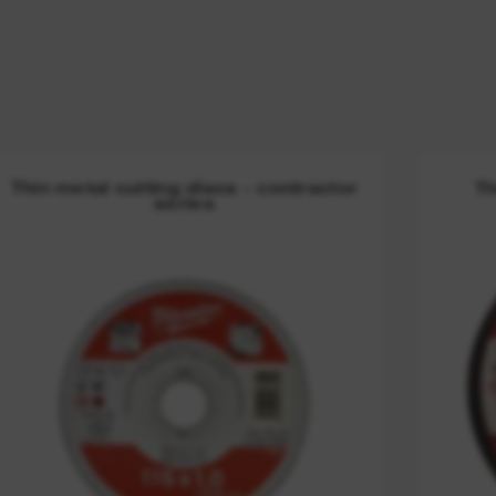
Thin metal cutting discs - contractor
Th
series