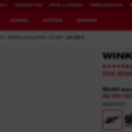
NEU?
NEWSLETTER
NEWS & WISSEN
HÄNDLERSUCHE
ARTIKEL
SYSTEM
GEWERK
EN
WINKELSCHLEIFER 125 MM
AG 800 E
WINK
4.
WERKZEUGE NEU
2.000X WIEDER
EINE BEW
DEFINIERT.
AUFLADBAR
Modell aus
MX FUEL™ Akku-Baugeräte
REDLITHIUM™ USB
AG 800-125
MX FUEL™ FORGE™
4933451211