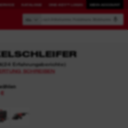
SERVICE
KATALOGE
ONE-KEY™ LOGIN
MEIN ACCOUNT
Suche nach Artikelnummer, Produktname, Modelnummer
Alle
ELSCHLEIFER
(
24
Erfahrungsberichte
)
6
AUFBEWAHRUNGSLÖSUNGEN
PRODUKTIVITÄT
ERTUNG SCHREIBEN
NEU DEFINIERT.
wählen
PACKOUT™
ONE-KEY™ Überblick
 E
Werkzeuge mit ONE-KEY™
ONE-KEY™ Login