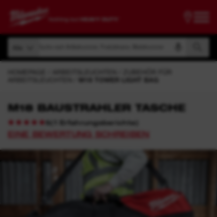
Suche nach Artikelnummer, Produktname, Modelnummer
Alle
Suche nach Artikelnummer, Produktname, Modelnummer
Alle
HOMEPAGE
ARBEITSLEUCHTEN
ZUBEHÖR FÜR
ARBEITSLEUCHTEN
M18 TOWER LIGHT BAG
M18 BAUSTRAHLER TASCHE
(
1
Erfahrungsberichte
)
5
EINE BEWERTUNG SCHREIBEN