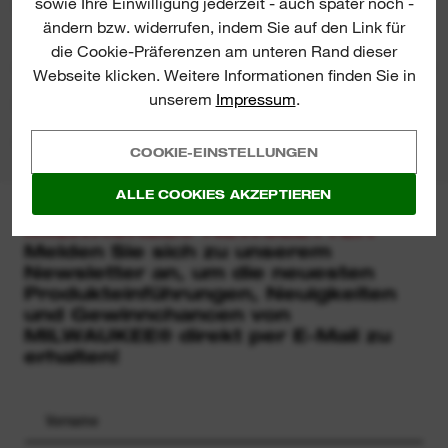
sowie Ihre Einwilligung jederzeit - auch später noch -
BEWERTUNGEN
ändern bzw. widerrufen, indem Sie auf den Link für
5/5 from 1 reviews
die Cookie-Präferenzen am unteren Rand dieser
Webseite klicken. Weitere Informationen finden Sie in
unserem
Impressum
.
PRODUKT DOWNLOADS
COOKIE-EINSTELLUNGEN
ALLE COOKIES AKZEPTIEREN
MILWAUKEE® NEWSLETTER
Melden Sie sich zu unserem
Newsletter an, um die neuesten
Produkteinführungen, Neuigkeiten
und Gewinnchancen von
MILWAUKEE® direkt per E-Mail zu
erhalten!