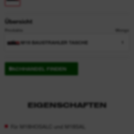
Übersicht
Produkte
Menge
M18 BAUSTRAHLER TASCHE
1
FACHHANDEL FINDEN
EIGENSCHAFTEN
Für M18HOSALC und M18SAL