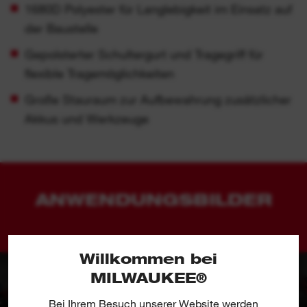
1680D Polyester für Langlebigkeit im Einsatz auf
der Baustelle
Gepolsterter Schultergurt und Tragegriff für
flexible Tragemöglichkeiten
Große Stauraum zur Aufbewahrung zusätzlicher
Akkus und Werkzeuge
ANWENDUNGSBILDER
Willkommen bei
MILWAUKEE®
Bei Ihrem Besuch unserer Website werden